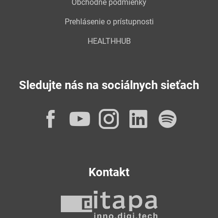
Obchodné podmienky
Prehlásenie o prístupnosti
HEALTHHUB
Sledujte nás na sociálnych sieťach
Facebook
YouTube
Instagram
LinkedI
Spot
Kontakt