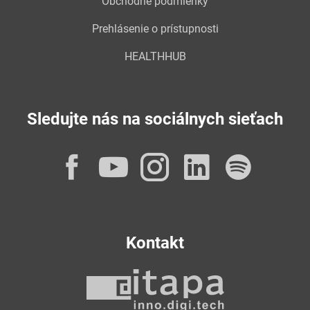
Obchodné podmienky
Prehlásenie o prístupnosti
HEALTHHUB
Sledujte nás na sociálnych sieťach
Facebook
YouTube
Instagram
LinkedI
Spot
Kontakt