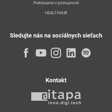
Prehlásenie o prístupnosti
HEALTHHUB
Sledujte nás na sociálnych sieťach
Facebook
YouTube
Instagram
LinkedI
Spot
Kontakt