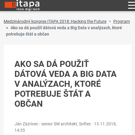
Medzinárodný kongres ITAPA 2018: Hacking the Future
Program
Ako sa dá použiť dátová veda a Big Data v analýzach, ktoré
potrebuje štát a občan
AKO SA DÁ POUŽIŤ
DÁTOVÁ VEDA A BIG DATA
V ANALÝZACH, KTORÉ
POTREBUJE ŠTÁT A
OBČAN
Ján Zázrivec - senior SW architekt, Softec ·
13.11.2018,
14:35