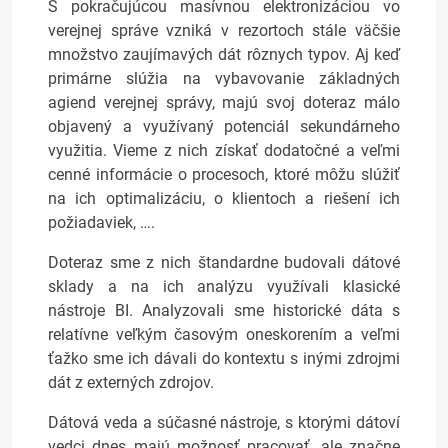
S pokračujúcou masívnou elektronizáciou vo
verejnej správe vzniká v rezortoch stále väčšie
množstvo zaujímavých dát rôznych typov. Aj keď
primárne slúžia na vybavovanie základných
agiend verejnej správy, majú svoj doteraz málo
objavený a využívaný potenciál sekundárneho
využitia. Vieme z nich získať dodatočné a veľmi
cenné informácie o procesoch, ktoré môžu slúžiť
na ich optimalizáciu, o klientoch a riešení ich
požiadaviek, ….
Doteraz sme z nich štandardne budovali dátové
sklady a na ich analýzu využívali klasické
nástroje BI. Analyzovali sme historické dáta s
relatívne veľkým časovým oneskorením a veľmi
ťažko sme ich dávali do kontextu s inými zdrojmi
dát z externých zdrojov.
Dátová veda a súčasné nástroje, s ktorými dátoví
vedci dnes majú možnosť pracovať, ale značne