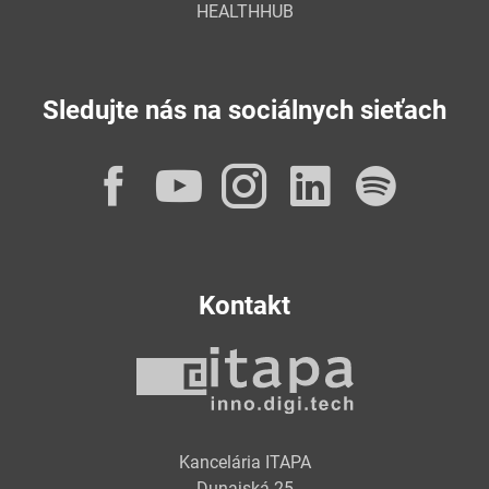
HEALTHHUB
Sledujte nás na sociálnych sieťach
Facebook
YouTube
Instagram
LinkedI
Spot
Kontakt
Kancelária ITAPA
Dunajská 25