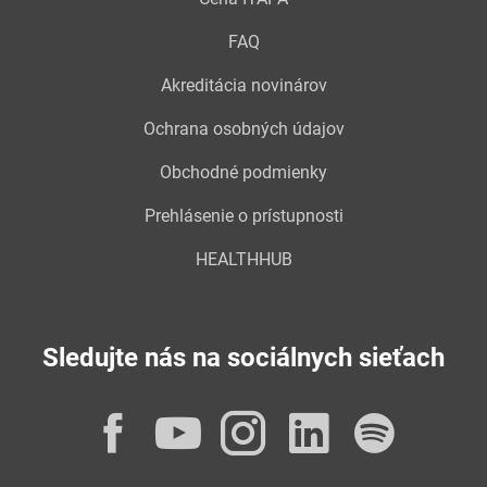
FAQ
Akreditácia novinárov
Ochrana osobných údajov
Obchodné podmienky
Prehlásenie o prístupnosti
HEALTHHUB
Sledujte nás na sociálnych sieťach
Facebook
YouTube
Instagram
LinkedI
Spot