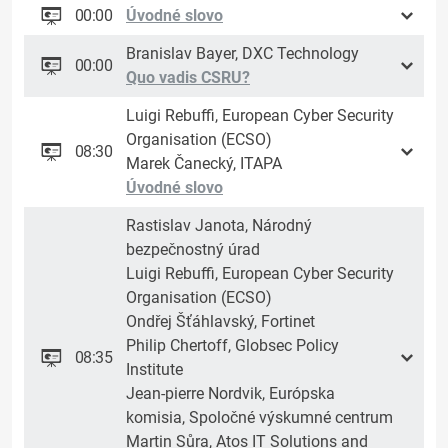
00:00
Úvodné slovo
Branislav Bayer, DXC Technology
00:00
Quo vadis CSRU?
Luigi Rebuffi, European Cyber Security
Organisation (ECSO)
08:30
Marek Čanecký, ITAPA
Úvodné slovo
Rastislav Janota, Národný
bezpečnostný úrad
Luigi Rebuffi, European Cyber Security
Organisation (ECSO)
Ondřej Šťáhlavský, Fortinet
Philip Chertoff, Globsec Policy
08:35
Institute
Jean-pierre Nordvik, Európska
komisia, Spoločné výskumné centrum
Martin Sůra, Atos IT Solutions and