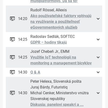
multiplatformovo. Dá sa to!
Rudolf Rössel, Allexis
Ako používateľské faktory vplývajú
14:20
na využívanie a použiteľnosť
eGovernmentových služieb
Radoslav Sedlák, SOFTEC
14:25
GDPR – hodiny tikajú
Jozef Chebeň Jr., EMM
14:25
Využitie IoT technológií na
monitoring a management bicyklov
14:30
Q & A
Peter Helexa, Slovenská pošta
Juraj Bárdy, Futuristiq
14:30
Michal Cenker, Ministerstvo vnútra
Slovenskej republiky
Diskusia: paneloví speakri a ...