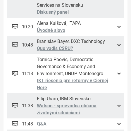
Services na Slovensku
Diskusný panel
Alena Kuišová, ITAPA
10:20
Úvodné slovo
Branislav Bayer, DXC Technology
10:48
Quo vadis CSRU?
Tomica Paovic, Democratic
Governance & Economy and
11:18
Environment, UNDP Montenegro
IKT riešenia pre reformy v Čiernej
Hore
Filip Uram, IBM Slovensko
11:38
Watson - sprievodca občana
životnými situáciami
11:48
Q&A