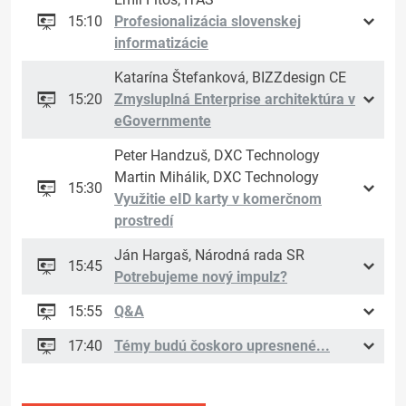
15:10
Profesionalizácia slovenskej
informatizácie
Katarína Štefanková, BIZZdesign CE
15:20
Zmysluplná Enterprise architektúra v
eGovernmente
Peter Handzuš, DXC Technology
Martin Mihálik, DXC Technology
15:30
Využitie eID karty v komerčnom
prostredí
Ján Hargaš, Národná rada SR
15:45
Potrebujeme nový impulz?
15:55
Q&A
17:40
Témy budú čoskoro upresnené...