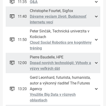
11:35
Q&A
Christophe Fourtet, Sigfox
11:40
Dávame veciam život: Budúcnosť
internetu vecí
Peter Sinčák, Technická univerzita v
Košiciach
11:50
Cloud Social Robotics pre kognitívny
tréning
Pierre Baudelle, HPE
12:00
Dopad nových technológií: Výhody a
výzvy veľkých dát
Gerd Leonhard, futurista, humanista,
autor a výkonný riaditeľ The Futures
13:20
Agency
Využitie Big Data v rôznych
oblastiach