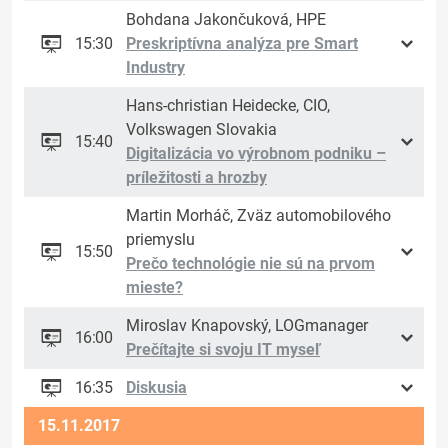
Bohdana Jakončuková, HPE
15:30
Preskriptívna analýza pre Smart
Industry
Hans-christian Heidecke, CIO,
Volkswagen Slovakia
15:40
Digitalizácia vo výrobnom podniku –
príležitosti a hrozby
Martin Morháč, Zväz automobilového
priemyslu
15:50
Prečo technológie nie sú na prvom
mieste?
Miroslav Knapovský, LOGmanager
16:00
Prečítajte si svoju IT myseľ
16:35
Diskusia
15.11.2017