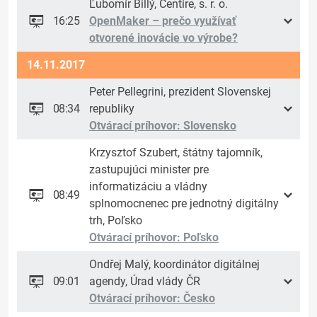
Ľubomír Billý, Centire, s. r. o.
16:25
OpenMaker – prečo využívať
otvorené inovácie vo výrobe?
14.11.2017
Peter Pellegrini, prezident Slovenskej
08:34
republiky
Otvárací príhovor: Slovensko
Krzysztof Szubert, štátny tajomník,
zastupujúci minister pre
informatizáciu a vládny
08:49
splnomocnenec pre jednotný digitálny
trh, Poľsko
Otvárací príhovor: Poľsko
Ondřej Malý, koordinátor digitálnej
09:01
agendy, Úrad vlády ČR
Otvárací príhovor: Česko