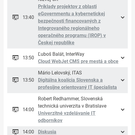
Príklady projektov z oblasti
eGovernmentu a kybernetickej
13:40
bezpečnosti financovaných z
Integrovaného regionálneho
operačného programu (IROP) v
Českej republike
Ľuboš Balát, InterWay
13:50
Cloud WebJet CMS pre mestá a obce
Mário Lelovský, ITAS
13:50
Digitálna koalícia Slovenska a
profesijne orientovaný IT špecialista
Robert Redhammer, Slovenská
technická univerzita v Bratislave
14:00
Univerzitné vzdelávanie IT
odborníkov
14:00
Diskusia