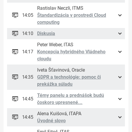
Rastislav Neczli, ITMS
14:05
Štandardizácia v prostredí Cloud
computing
14:10
Diskusia
Peter Weber, ITAS
14:17
Koncepcia hybridného Vládneho
cloudu
Iveta Šťavinová, Oracle
14:35
GDPR a technológie: pomoc či
prekážka súladu
Témy panelu a prednášok budú
14:45
čoskoro upresnené...
Alena Kuišová, ITAPA
14:45
Úvodné slovo
Emil Fitoš, ITAS