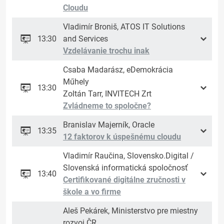
Cloudu
Vladimír Broniš, ATOS IT Solutions
13:30
and Services
Vzdelávanie trochu inak
Csaba Madarász, eDemokrácia
Műhely
13:30
Zoltán Tarr, INVITECH Zrt
Zvládneme to spoločne?
Branislav Majerník, Oracle
13:35
12 faktorov k úspešnému cloudu
Vladimír Raučina, Slovensko.Digital /
Slovenská informatická spoločnosť
13:40
Certifikované digitálne zručnosti v
škole a vo firme
Aleš Pekárek, Ministerstvo pre miestny
rozvoj ČR