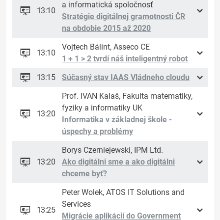
a informatická spoločnosť
13:10
Stratégie digitálnej gramotnosti ČR
na obdobie 2015 až 2020
Vojtech Bálint, Asseco CE
13:10
1 + 1 > 2 tvrdí náš inteligentný robot
13:15
Súčasný stav IAAS Vládneho cloudu
Prof. IVAN Kalaš, Fakulta matematiky,
fyziky a informatiky UK
13:20
Informatika v základnej škole -
úspechy a problémy
Borys Czerniejewski, IPM Ltd.
13:20
Ako digitálni sme a ako digitálni
chceme byť?
Peter Wolek, ATOS IT Solutions and
Services
13:25
Migrácie aplikácií do Government