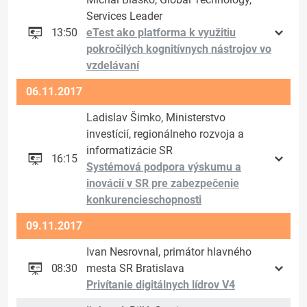
Services Leader
13:50
eTest ako platforma k využitiu
pokročilých kognitívnych nástrojov vo
vzdelávaní
06.11.2017
Ladislav Šimko, Ministerstvo
investícií, regionálneho rozvoja a
informatizácie SR
16:15
Systémová podpora výskumu a
inovácií v SR pre zabezpečenie
konkurencieschopnosti
09.11.2017
Ivan Nesrovnal, primátor hlavného
08:30
mesta SR Bratislava
Privítanie digitálnych lídrov V4