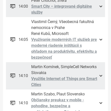
Peter Chochol, Sféra
14:00
Smart City – integrované digitálne
služby
Vlastimil Černý, Všeobecná fakultná
nemocnica v Prahe
René Kubů, Microsoft
14:05
Využívanie moderných IT služieb pre
moderné riadenie inštitúcií s
ohľadom na produktivitu, efektivitu a
bezpečnosť
Martin Komínek, SimpleCell Networks
Slovakia
14:10
Využitie Internet of Things pre Smart
Cities
Martin Szabo, Plaut Slovensko
Občiansky preukaz v mobile -
14:10
pohodlne, bezpečne a