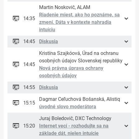
Martin Noskovič, ALAM
Riadenie miest, ako ho poznáme, sa
14:35
zmení. Dáta v kontexte nahradia
intuíciu
14:45
Diskusia
Kristína Szajkóová, Úrad na ochranu
osobných údajov Slovenskej republiky
14:45
Nová právna úprava ochrany
osobných údajov
14:55
Diskusia
Dagmar Ceľuchová Bošanská, Alistiq
15:15
úvodné slovo moderátora
Juraj Boledovič, DXC Technology
15:20
Internet vecí - rozhodujte sa na
základe dát, nielen intuície