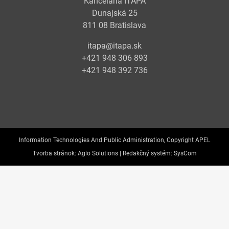
Kancelária ITAPA
Dunajská 25
811 08 Bratislava
itapa@itapa.sk
+421 948 306 893
+421 948 392 736
Information Technologies And Public Administration, Copyright APEL
Tvorba stránok:
Aglo Solutions |
Redakčný systém:
SysCom