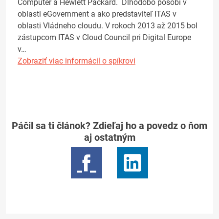
Computer a Hewlett Packard. Dlhodobo pôsobí v
oblasti eGovernment a ako predstaviteľ ITAS v
oblasti Vládneho cloudu. V rokoch 2013 až 2015 bol
zástupcom ITAS v Cloud Council pri Digital Europe
v…
Zobraziť viac informácií o spíkrovi
Páčil sa ti článok? Zdieľaj ho a povedz o ňom
aj ostatným