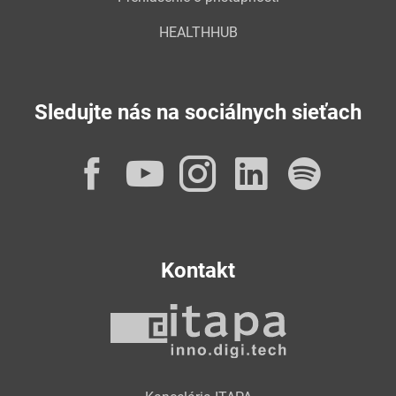
HEALTHHUB
Sledujte nás na sociálnych sieťach
Facebook
YouTube
Instagram
LinkedI
Spot
Kontakt