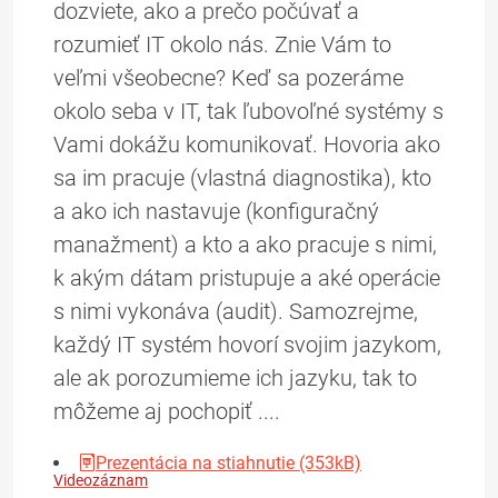
dozviete, ako a prečo počúvať a
rozumieť IT okolo nás. Znie Vám to
veľmi všeobecne? Keď sa pozeráme
okolo seba v IT, tak ľubovoľné systémy s
Vami dokážu komunikovať. Hovoria ako
sa im pracuje (vlastná diagnostika), kto
a ako ich nastavuje (konfiguračný
manažment) a kto a ako pracuje s nimi,
k akým dátam pristupuje a aké operácie
s nimi vykonáva (audit). Samozrejme,
každý IT systém hovorí svojim jazykom,
ale ak porozumieme ich jazyku, tak to
môžeme aj pochopiť ....
Prezentácia na stiahnutie (353kB)
Videozáznam