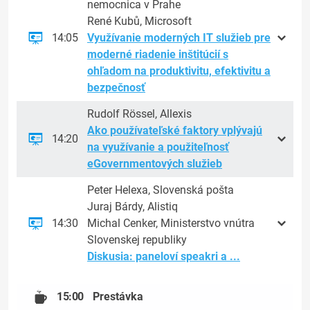
nemocnica v Prahe
René Kubů, Microsoft
14:05
Využívanie moderných IT služieb pre
moderné riadenie inštitúcií s
ohľadom na produktivitu, efektivitu a
bezpečnosť
Rudolf Rössel, Allexis
Ako používateľské faktory vplývajú
14:20
na využívanie a použiteľnosť
eGovernmentových služieb
Peter Helexa, Slovenská pošta
Juraj Bárdy, Alistiq
14:30
Michal Cenker, Ministerstvo vnútra
Slovenskej republiky
Diskusia: paneloví speakri a ...
15:00
Prestávka