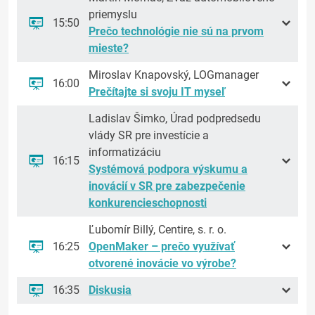
priemyslu
15:50
Prečo technológie nie sú na prvom
mieste?
Miroslav Knapovský, LOGmanager
16:00
Prečítajte si svoju IT myseľ
Ladislav Šimko, Úrad podpredsedu
vlády SR pre investície a
informatizáciu
16:15
Systémová podpora výskumu a
inovácií v SR pre zabezpečenie
konkurencieschopnosti
Ľubomír Billý, Centire, s. r. o.
16:25
OpenMaker – prečo využívať
otvorené inovácie vo výrobe?
16:35
Diskusia