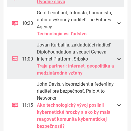
Úvodné slovo
Gerd Leonhard, futurista, humanista,
autor a výkonný riaditeľ The Futures
10:20
Agency
Technológia vs. ľudstvo
Jovan Kurbalija, zakladajúci riaditeľ
DiploFoundation a vedúci Geneva
11:00
Internet Platform, Srbsko
Traja partneri: internet, geopolitika a
medzinárodné vzťahy
John Davis, viceprezident a federálny
riaditeľ pre bezpečnosť, Palo Alto
Networks
11:15
Ako technologický vývoj posilnil
kybernetické hrozby a ako by mala
reagovať komunita kybernetickej
bezpečnosti?