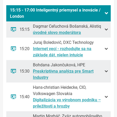
15:15 - 17:00 Inteligentný priemysel a inovácie /
London
Dagmar Ceľuchová Bošanská, Alistiq
15:15
úvodné slovo moderátora
Juraj Boledovič, DXC Technology
15:20
Internet vecí - rozhodujte sa na
základe dát, nielen intuície
Bohdana Jakončuková, HPE
15:30
Preskriptívna analýza pre Smart
Industry
Hans-christian Heidecke, CIO,
Volkswagen Slovakia
15:40
Digitalizácia vo výrobnom podniku –
príležitosti a hrozby
Martin Morháč, Zväz automobilového