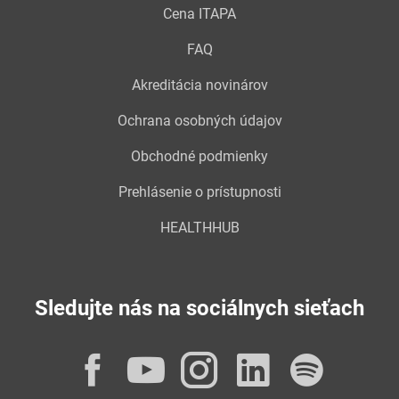
Cena ITAPA
FAQ
Akreditácia novinárov
Ochrana osobných údajov
Obchodné podmienky
Prehlásenie o prístupnosti
HEALTHHUB
Sledujte nás na sociálnych sieťach
Facebook
YouTube
Instagram
LinkedI
Spot