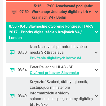
15:15 - 17:00 Asociované podujatie:
07:30
Workshop: Jednotný digitálny trh v
krajinách V4 / Berlin
8:30 - 9:45 Slávnostné otvorenie kongresu ITAPA
2017 - Priority digitalizácie v krajinách V4 /
London
Ivan Nesrovnal, primátor hlavného
08:30
mesta SR Bratislava
Privítanie digitálnych lídrov V4
Peter Pellegrini, HLAS - SD
08:34
Otvárací príhovor: Slovensko
Krzysztof Szubert, štátny tajomník,
zastupujúci minister pre
informatizáciu a vládny
08:49
splnomocnenec pre jednotný digitálny
trh, Poľsko