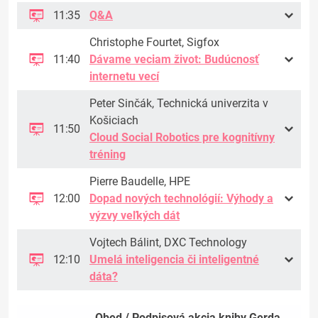
11:35
Q&A
Christophe Fourtet, Sigfox
11:40
Dávame veciam život: Budúcnosť
internetu vecí
Peter Sinčák, Technická univerzita v
Košiciach
11:50
Cloud Social Robotics pre kognitívny
tréning
Pierre Baudelle, HPE
12:00
Dopad nových technológií: Výhody a
výzvy veľkých dát
Vojtech Bálint, DXC Technology
12:10
Umelá inteligencia či inteligentné
dáta?
Obed / Podpisová akcia knihy Gerda