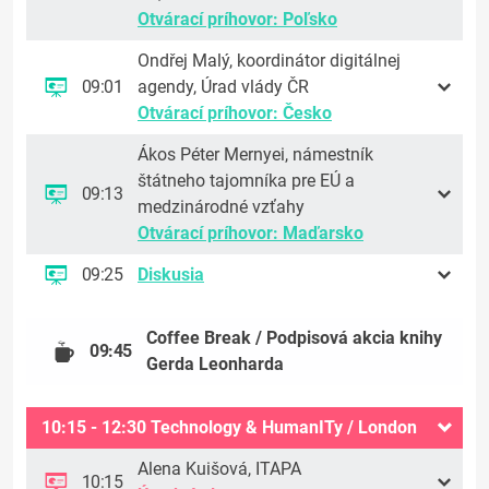
Otvárací príhovor: Poľsko
Ondřej Malý, koordinátor digitálnej
09:01
agendy, Úrad vlády ČR
Otvárací príhovor: Česko
Ákos Péter Mernyei, námestník
štátneho tajomníka pre EÚ a
09:13
medzinárodné vzťahy
Otvárací príhovor: Maďarsko
09:25
Diskusia
Coffee Break / Podpisová akcia knihy
09:45
Gerda Leonharda
10:15 - 12:30 Technology & HumanITy / London
Alena Kuišová, ITAPA
10:15