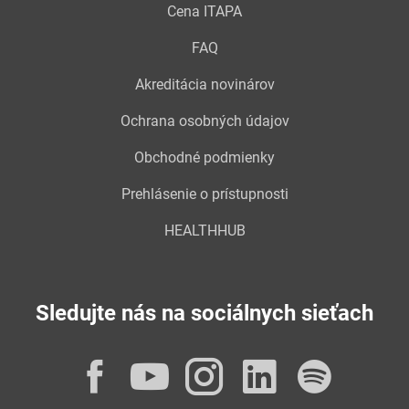
Cena ITAPA
FAQ
Akreditácia novinárov
Ochrana osobných údajov
Obchodné podmienky
Prehlásenie o prístupnosti
HEALTHHUB
Sledujte nás na sociálnych sieťach
Facebook
YouTube
Instagram
LinkedI
Spot