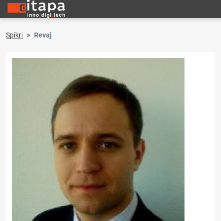
Spíkri
Revaj