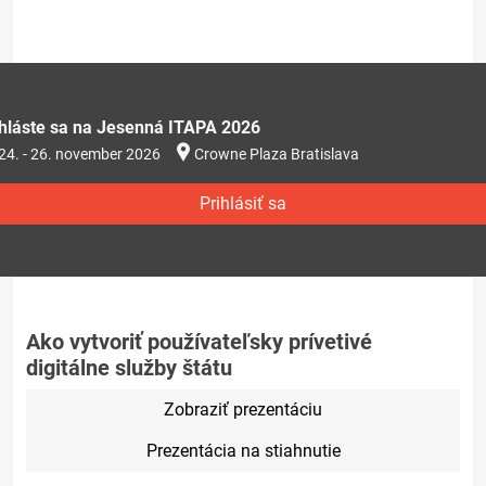
ihláste sa na Jesenná ITAPA 2026
24. - 26. november 2026
Crowne Plaza Bratislava
Prihlásiť sa
Ako vytvoriť používateľsky prívetivé
digitálne služby štátu
Zobraziť prezentáciu
Prezentácia na stiahnutie