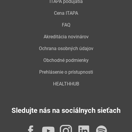
ITAPA podujatia
Cena ITAPA
FAQ
Akreditácia novinárov
Ochrana osobných údajov
Obchodné podmienky
Prehlásenie o prístupnosti
HEALTHHUB
Sledujte nás na sociálnych sieťach
Facebook
YouTube
Instagram
LinkedI
Spot