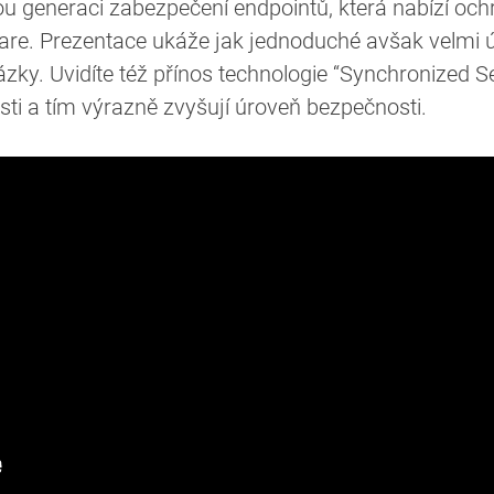
u generaci zabezpečení endpointů, která nabízí och
re. Prezentace ukáže jak jednoduché avšak velmi ú
ázky. Uvidíte též přínos technologie “Synchronized S
i a tím výrazně zvyšují úroveň bezpečnosti.