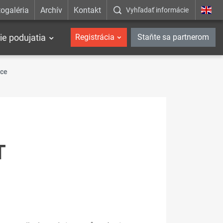
ogaléria
Archív
Kontakt
Vyhľadať informácie
ie podujatia
Registrácia
Staňte sa partnerom
ace
T