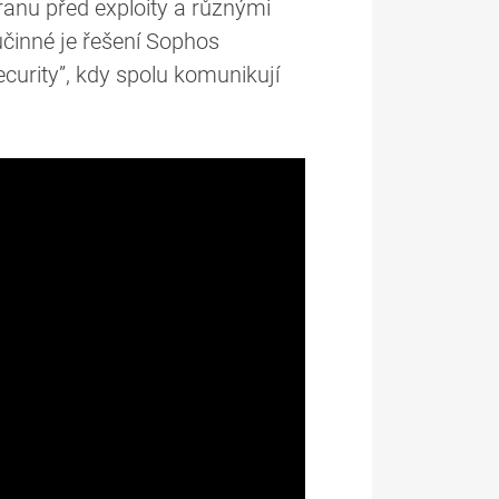
ranu před exploity a různými
činné je řešení Sophos
ecurity”, kdy spolu komunikují