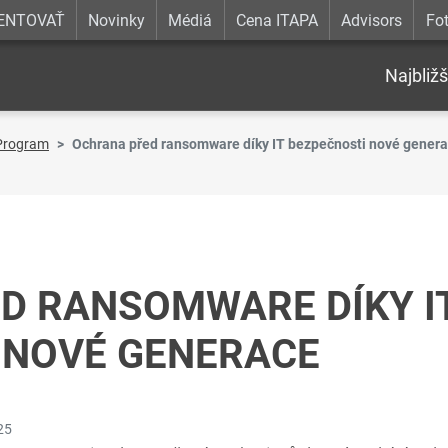
ENTOVAŤ
Novinky
Médiá
Cena ITAPA
Advisors
Fot
Najbližš
Program
Ochrana před ransomware díky IT bezpečnosti nové gener
D RANSOMWARE DÍKY I
 NOVÉ GENERACE
25