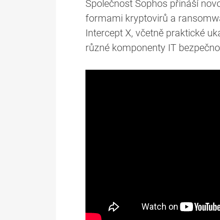
Společnost Sophos přináší novo
formami kryptovirů a ransomwa
Intercept X, včetně praktické uk
různé komponenty IT bezpečnost