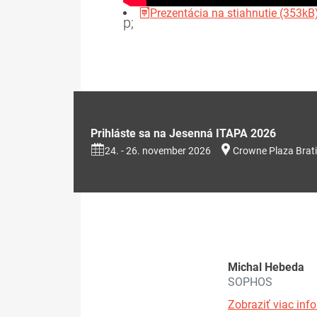
Prezentácia na stiahnutie (353kB
p;
Prihláste sa na Jesenná ITAPA 2026
24. - 26. november 2026
Crowne Plaza Brati
Michal Hebeda
SOPHOS
Zobraziť viac info