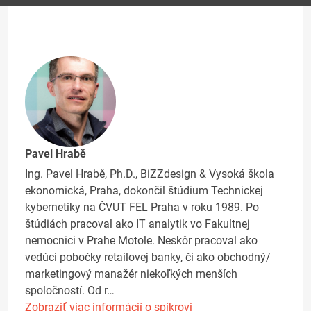
Pavel Hrabě
Ing. Pavel Hrabě, Ph.D., BiZZdesign & Vysoká škola
ekonomická, Praha, dokončil štúdium Technickej
kybernetiky na ČVUT FEL Praha v roku 1989. Po
štúdiách pracoval ako IT analytik vo Fakultnej
nemocnici v Prahe Motole. Neskôr pracoval ako
vedúci pobočky retailovej banky, či ako obchodný/
marketingový manažér niekoľkých menších
spoločností. Od r…
Zobraziť viac informácií o spíkrovi