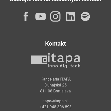
Facebook
YouTube
Instagram
LinkedI
Spot
Kontakt
Kancelária ITAPA
Dunajská 25
811 08 Bratislava
itapa@itapa.sk
+421 948 306 893