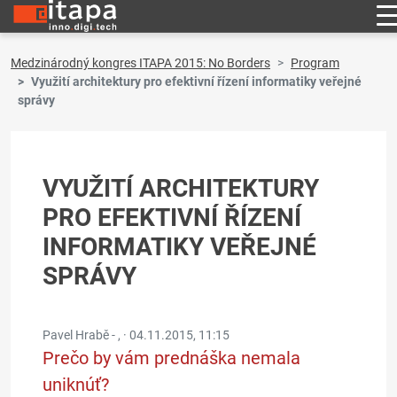
Medzinárodný kongres ITAPA 2015: No Borders
Program
Využití architektury pro efektivní řízení informatiky veřejné
správy
VYUŽITÍ ARCHITEKTURY
PRO EFEKTIVNÍ ŘÍZENÍ
INFORMATIKY VEŘEJNÉ
SPRÁVY
Pavel Hrabě - , ·
04.11.2015, 11:15
Prečo by vám prednáška nemala
uniknúť?