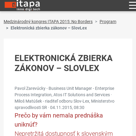
Medzinárodný kongres ITAPA 2015: No Borders
Program
Elektronická zbierka zákonov – SlovLex
ELEKTRONICKÁ ZBIERKA
ZÁKONOV – SLOVLEX
Pavol Zarevúcky - Business Unit Manager - Enterprise
Process Integration, Atos IT Solutions and Services ·
Miloš Matúšek - riaditeľ odboru Slov-Lex, Ministerstvo
spravodlivosti SR ·
04.11.2015, 08:30
Prečo by vám nemala prednáška
uniknúť?
Nepretržitá dostupnosť k slovenským