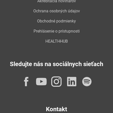
Akreditácia novinárov
Ochrana osobných údajov
Obchodné podmienky
Prehlásenie o prístupnosti
HEALTHHUB
Sledujte nás na sociálnych sieťach
Facebook
YouTube
Instagram
LinkedI
Spot
Kontakt