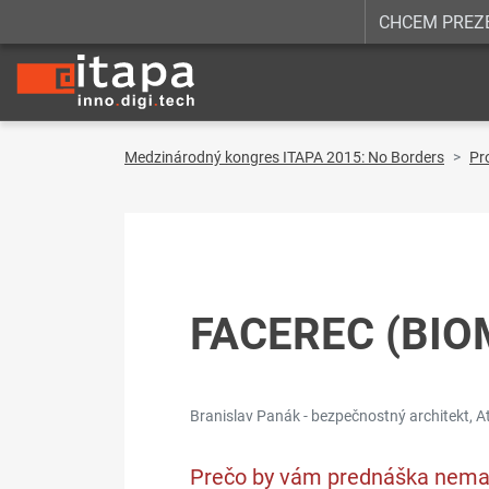
CHCEM PREZ
Medzinárodný kongres ITAPA 2015: No Borders
Pr
FACEREC (BIO
Branislav Panák - bezpečnostný architekt, At
Prečo by vám prednáška nema