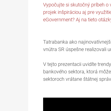
Vypočujte si skutočný príbeh o
projek inšpiráciou aj pre využi
eGovernment? Aj na tieto otáz
Tatrabanka ako najinovatívnejš
vnútra SR úspešne realizovali u
V tejto prezentacii uvidíte tre
bankového sektora, ktorá môže 
sektoroch vrátane štátnej správ