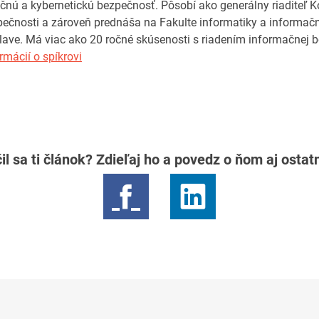
čnú a kybernetickú bezpečnosť. Pôsobí ako generálny riaditeľ 
pečnosti a zároveň prednáša na Fakulte informatiky a informačn
islave. Má viac ako 20 ročné skúsenosti s riadením informačnej b
rmácií o spíkrovi
il sa ti článok? Zdieľaj ho a povedz o ňom aj osta