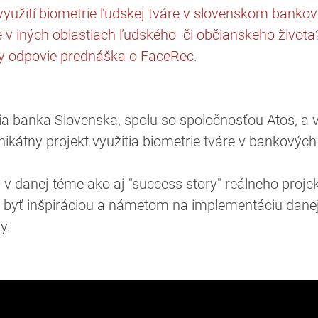
 využití biometrie ľudskej tváre v slovenskom banko
tie v iných oblastiach ľudského či občianskeho života
ky odpovie prednáška o FaceRec.
ia banka Slovenska, spolu so spoločnosťou Atos, a 
nikátny projekt využitia biometrie tváre v bankovýc
ndy v danej téme ako aj "success story" reálneho proj
byť inšpiráciou a námetom na implementáciu danej 
y.