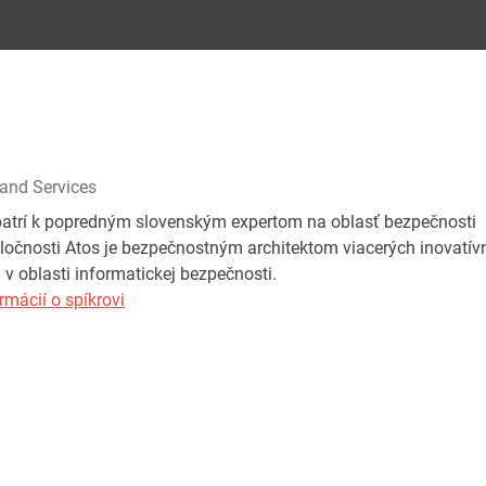
 and Services
patrí k popredným slovenským expertom na oblasť bezpečnost
oločnosti Atos je bezpečnostným architektom viacerých inovatív
 v oblasti informatickej bezpečnosti.
rmácií o spíkrovi