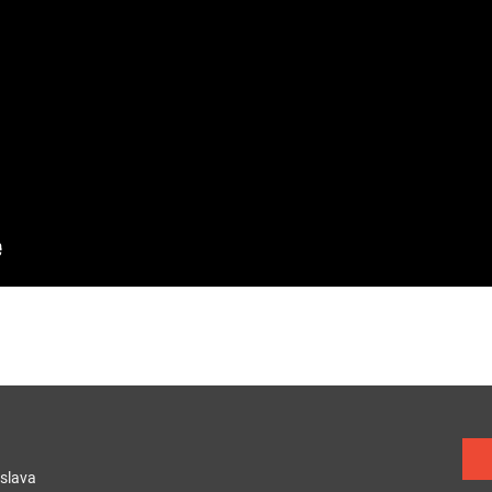
)
slava