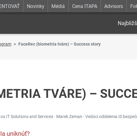
ENTOVAŤ
Novinky
Médiá
Cena ITAPA
Advisors
Fot
Najbližš
ogram
FaceRec (biometria tváre) – Success story
METRIA TVÁRE) – SUCC
os IT Solutions and Services · Marek Zeman - Vedúci oddelenia IS bezpečn
la uniknúť?