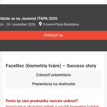
ihláste sa na Jesenná ITAPA 2026
24. - 26. november 2026
Crowne Plaza Bratislava
Prihlásiť sa
FaceRec (biometria tváre) – Success story
Zobraziť prezentáciu
Prezentácia na stiahnutie
Prečo by vám prednáška nemala uniknúť?
Vypočujte si skutočný príbeh o využití biometrie ľudskej