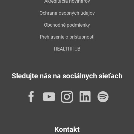
Akreditácia novinárov
Ochrana osobných údajov
Obchodné podmienky
Prehlásenie o prístupnosti
HEALTHHUB
Sledujte nás na sociálnych sieťach
Facebook
YouTube
Instagram
LinkedI
Spot
Kontakt