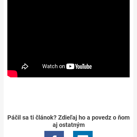
Páčil sa ti článok? Zdieľaj ho a povedz o ňom
aj ostatným