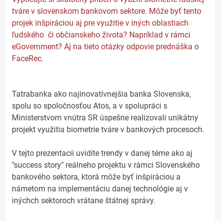
tváre v slovenskom bankovom sektore. Môže byť tento
projek inšpiráciou aj pre využitie v iných oblastiach
ľudského či občianskeho života? Napríklad v rámci
eGovernment? Aj na tieto otázky odpovie prednáška o
FaceRec.
Tatrabanka ako najinovatívnejšia banka Slovenska,
spolu so spoločnosťou Atos, a v spolupráci s
Ministerstvom vnútra SR úspešne realizovali unikátny
projekt využitia biometrie tváre v bankových procesoch.
V tejto prezentacii uvidíte trendy v danej téme ako aj
"success story" reálneho projektu v rámci Slovenského
bankového sektora, ktorá môže byť inšpiráciou a
námetom na implementáciu danej technológie aj v
inýchch sektoroch vrátane štátnej správy.