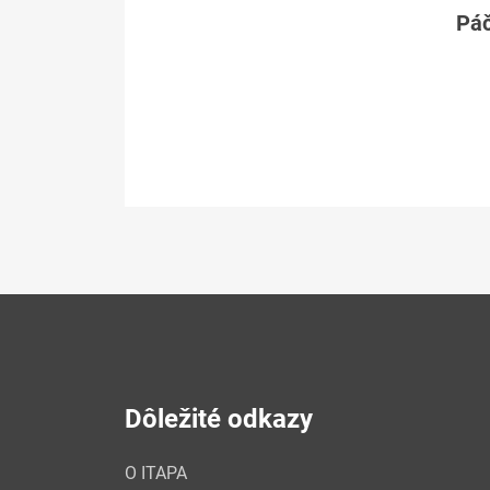
Páč
Dôležité odkazy
O ITAPA