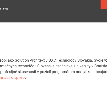
slava
sobí ako Solution Architekt v DXC Technology Slovakia. Svoje v
ormačných technológií Slovenskej technickej univerzity v Brati
é profesijné skúsenosti v pozícií programátora-analytika pracuj
rmácií o spíkrovi