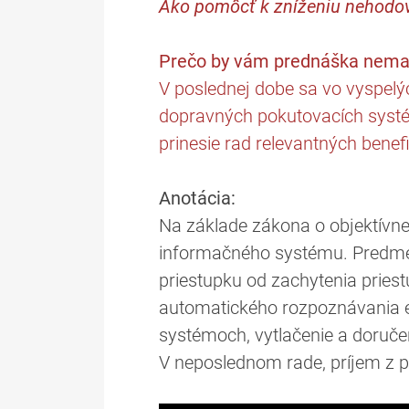
Ako pomôcť k zníženiu nehodov
Prečo by vám prednáška nemal
V poslednej dobe sa vo vyspelý
dopravných pokutovacích syst
prinesie rad relevantných benefi
Anotácia:
Na základe zákona o objektívn
informačného systému. Predme
priestupku od zachytenia priest
automatického rozpoznávania ev
systémoch, vytlačenie a doruče
V neposlednom rade, príjem z p