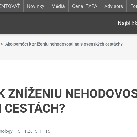
ENTOVAŤ
Novinky
Médiá
Cena ITAPA
Advisors
Fot
Najbližš
Ako pomôcť k zníženiu nehodovosti na slovenských cestách?
K ZNÍŽENIU NEHODOVOS
 CESTÁCH?
hnology ·
13.11.2013, 11:15