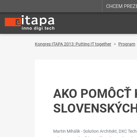
CHCEM PREZ
Kongres ITAPA 2013: Putting IT together
Program
AKO POMÔCŤ 
SLOVENSKÝCH
Martin Mihálik - Solution Architekt, DXC Tec