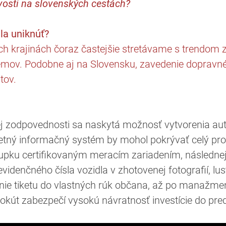
osti na slovenských cestách?
a uniknúť?
ch krajinách čoraz častejšie stretávame s trendom
émov. Podobne aj na Slovensku, zavedenie doprav
tov.
ej zodpovednosti sa naskytá možnosť vytvorenia a
tný informačný systém by mohol pokrývať celý pr
upku certifikovaným meracím zariadením, následnej k
idenčného čísla vozidla v zhotovenej fotografií, lu
nie tiketu do vlastných rúk občana, až po manažment
okút zabezpečí vysokú návratnosť investície do pre