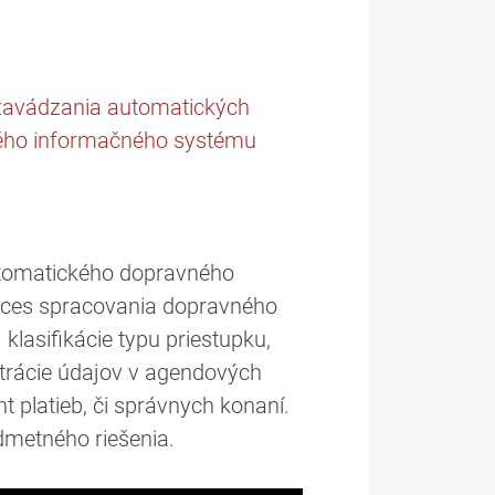
 zavádzania automatických
ného informačného systému
utomatického dopravného
oces spracovania dopravného
lasifikácie typu priestupku,
strácie údajov v agendových
 platieb, či správnych konaní.
dmetného riešenia.