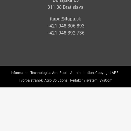
Dunajská 25
811 08 Bratislava
itapa@itapa.sk
+421 948 306 893
+421 948 392 736
Information Technologies And Public Administration, Copyright APEL
Tvorba stránok:
Aglo Solutions |
Redakčný systém:
SysCom