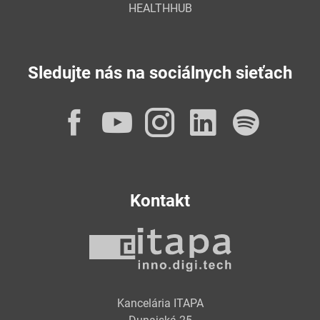
HEALTHHUB
Sledujte nás na sociálnych sieťach
Facebook
YouTube
Instagram
LinkedI
Spot
Kontakt
Kancelária ITAPA