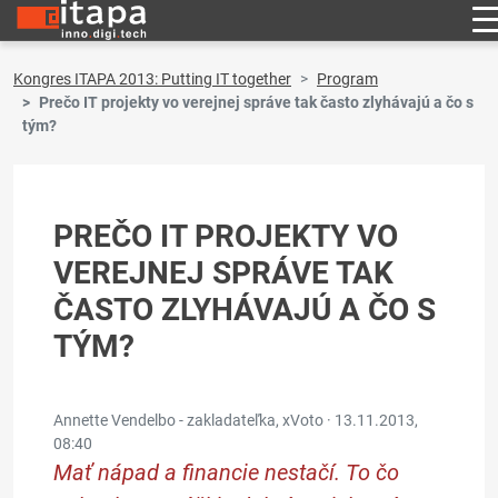
Kongres ITAPA 2013: Putting IT together
Program
Prečo IT projekty vo verejnej správe tak často zlyhávajú a čo s
tým?
PREČO IT PROJEKTY VO
VEREJNEJ SPRÁVE TAK
ČASTO ZLYHÁVAJÚ A ČO S
TÝM?
Annette Vendelbo - zakladateľka, xVoto ·
13.11.2013,
08:40
Mať nápad a financie nestačí. To čo