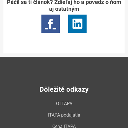
Páčil sa ti článok? Zdieľaj ho a povedz o ňom
aj ostatným
Dôležité odkazy
O ITAPA
ITAPA podujatia
Cena ITAPA