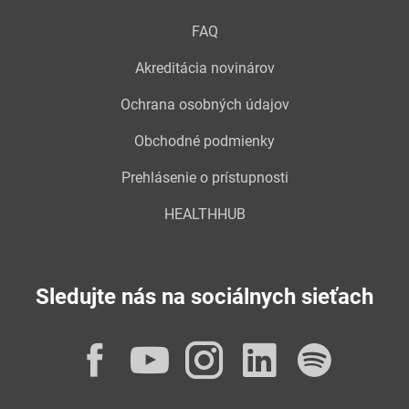
FAQ
Akreditácia novinárov
Ochrana osobných údajov
Obchodné podmienky
Prehlásenie o prístupnosti
HEALTHHUB
Sledujte nás na sociálnych sieťach
Facebook
YouTube
Instagram
LinkedI
Spot