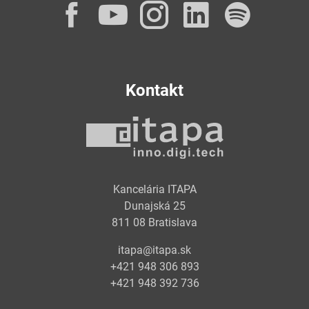
Facebook
YouTube
Instagram
LinkedI
Spot
Kontakt
Kancelária ITAPA
Dunajská 25
811 08 Bratislava
itapa@itapa.sk
+421 948 306 893
+421 948 392 736