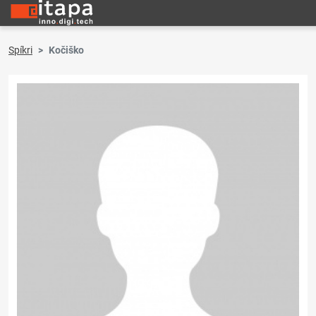
Spíkri
Kočiško