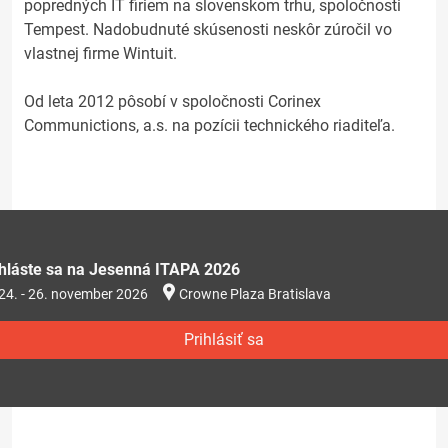
popredných IT firiem na slovenskom trhu, spoločnosti
Tempest. Nadobudnuté skúsenosti neskôr zúročil vo
vlastnej firme Wintuit.
Od leta 2012 pôsobí v spoločnosti Corinex
Communictions, a.s. na pozícii technického riaditeľa.
ihláste sa na Jesenná ITAPA 2026
24. - 26. november 2026
Crowne Plaza Bratislava
Prihlásiť sa