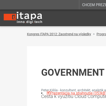
CHCEM PREZ
Kongres ITAPA 2012: Zaostrené na výsledky
Progr
GOVERNMENT
Peter Kišša - konzultant, architekt, analytik
Prezentácia na stiahnutie (353kB
Cesta k využitiu Cloud Computi