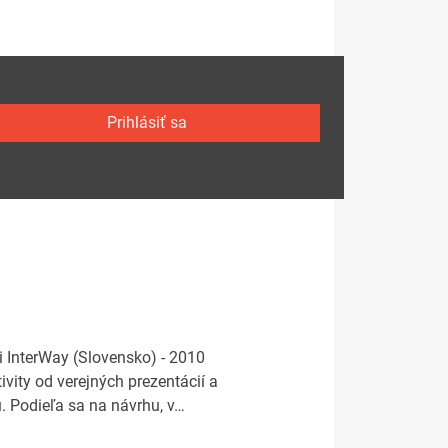
Prihlásiť sa
i InterWay (Slovensko) - 2010
ivity od verejných prezentácií a
ju. Podieľa sa na návrhu, v…