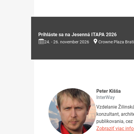
Prihláste sa na Jesenná ITAPA 2026
24. - 26. november 2026
Crowne Plaza Brati
Peter Kišša
InterWay
Vzdelanie Žilinsk
konzultant, archit
publikovania, cez 
Zobraziť viac info