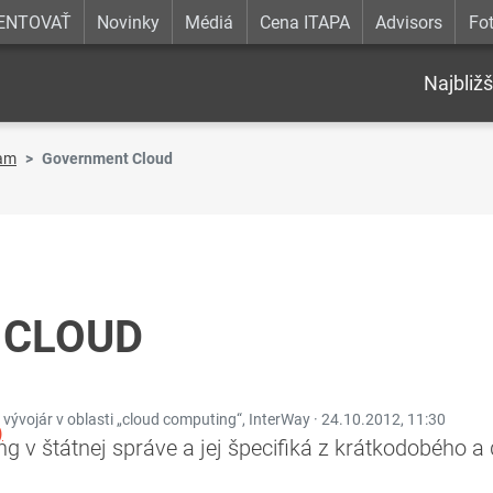
ENTOVAŤ
Novinky
Médiá
Cena ITAPA
Advisors
Fot
Najbližš
am
Government Cloud
 CLOUD
 a vývojár v oblasti „cloud computing“, InterWay ·
24.10.2012, 11:30
)
ng v štátnej správe a jej špecifiká z krátkodobého 