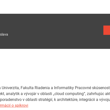
slava
á Univerzita, Fakulta Riadenia a Informatiky Pracovné skúsenost
ekt, analytik a vývojár v oblasti „cloud computing“, zahrňujúc akt
poradenstvo v oblasti stratégií, k architektúre, integrácii a vývo
rmácií o spíkrovi