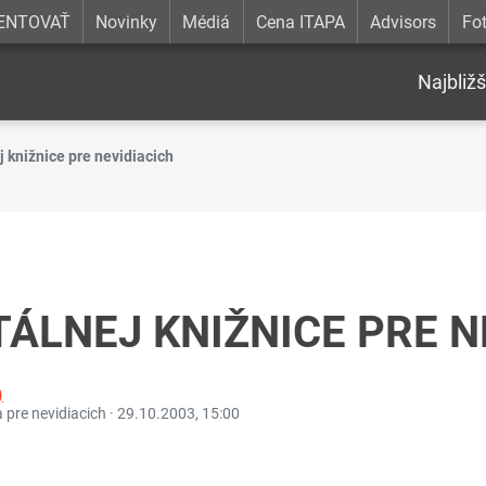
ENTOVAŤ
Novinky
Médiá
Cena ITAPA
Advisors
Fot
Najbližš
j knižnice pre nevidiacich
TÁLNEJ KNIŽNICE PRE N
)
a pre nevidiacich ·
29.10.2003, 15:00