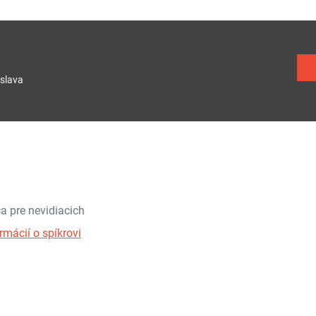
slava
a pre nevidiacich
rmácií o spíkrovi