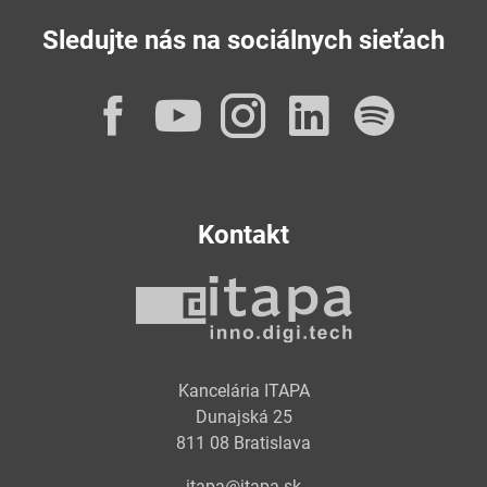
Sledujte nás na sociálnych sieťach
Facebook
YouTube
Instagram
LinkedI
Spot
Kontakt
Kancelária ITAPA
Dunajská 25
811 08 Bratislava
itapa@itapa.sk