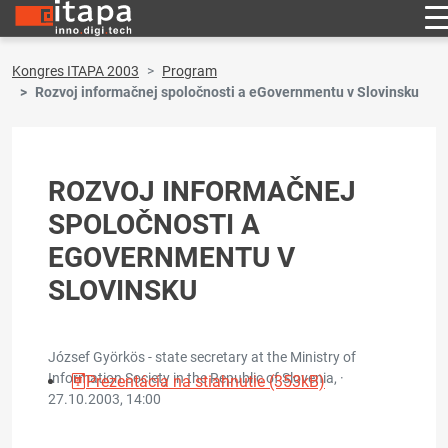
Kongres ITAPA 2003
Program
Rozvoj informačnej spoločnosti a eGovernmentu v Slovinsku
ROZVOJ INFORMAČNEJ
SPOLOČNOSTI A
EGOVERNMENTU V
SLOVINSKU
József Györkös - state secretary at the Ministry of
Information Society in the Republic of Slovenia, ·
Prezentácia na stiahnutie (353kB)
27.10.2003, 14:00