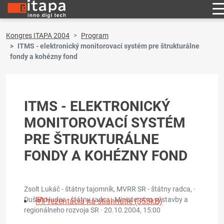
Kongres ITAPA 2004
Program
ITMS - elektronický monitorovací systém pre štrukturálne
fondy a kohézny fond
ITMS - ELEKTRONICKÝ
MONITOROVACÍ SYSTÉM
PRE ŠTRUKTURÁLNE
FONDY A KOHÉZNY FOND
Zsolt Lukáč - štátny tajomník, MVRR SR - štátny radca, ·
Dušan Hudec - štátny radca , Ministerstvo výstavby a
Prezentácia na stiahnutie (353kB)
regionálneho rozvoja SR ·
20.10.2004, 15:00