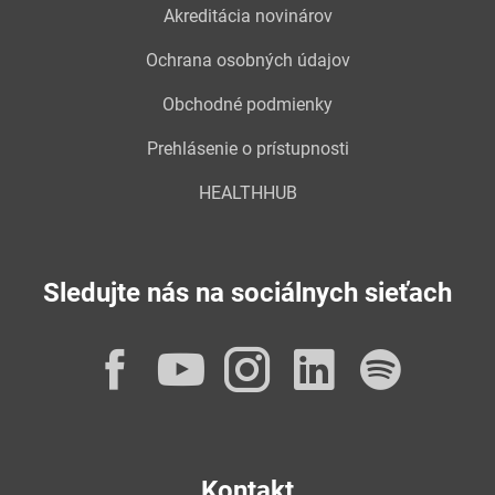
Akreditácia novinárov
Ochrana osobných údajov
Obchodné podmienky
Prehlásenie o prístupnosti
HEALTHHUB
Sledujte nás na sociálnych sieťach
Facebook
YouTube
Instagram
LinkedI
Spot
Kontakt