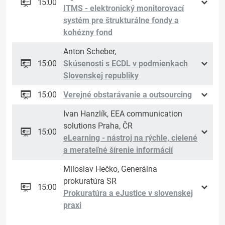
15:00
ITMS - elektronický monitorovací
systém pre štrukturálne fondy a
kohézny fond
Anton Scheber,
15:00
Skúsenosti s ECDL v podmienkach
Slovenskej republiky
15:00
Verejné obstarávanie a outsourcing
Ivan Hanzlík, EEA communication
solutions Praha, ČR
15:00
eLearning - nástroj na rýchle, cielené
a merateľné šírenie informácií
Miloslav Hečko, Generálna
prokuratúra SR
15:00
Prokuratúra a eJustice v slovenskej
praxi