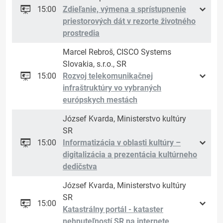
15:00
Zdieľanie, výmena a sprístupnenie
priestorových dát v rezorte životného
prostredia
Marcel Rebroš, CISCO Systems
Slovakia, s.r.o., SR
15:00
Rozvoj telekomunikačnej
infraštruktúry vo vybraných
európskych mestách
József Kvarda, Ministerstvo kultúry
SR
15:00
Informatizácia v oblasti kultúry –
digitalizácia a prezentácia kultúrneho
dedičstva
József Kvarda, Ministerstvo kultúry
SR
15:00
Katastrálny portál - kataster
nehnuteľností SR na internete