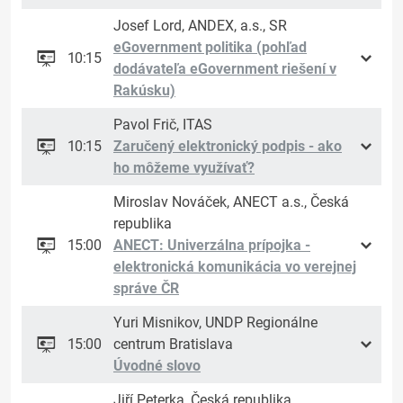
Josef Lord, ANDEX, a.s., SR
eGovernment politika (pohľad
10:15
dodávateľa eGovernment riešení v
Rakúsku)
Pavol Frič, ITAS
10:15
Zaručený elektronický podpis - ako
ho môžeme využívať?
Miroslav Nováček, ANECT a.s., Česká
republika
15:00
ANECT: Univerzálna prípojka -
elektronická komunikácia vo verejnej
správe ČR
Yuri Misnikov, UNDP Regionálne
15:00
centrum Bratislava
Úvodné slovo
Jiří Peterka, Česká republika