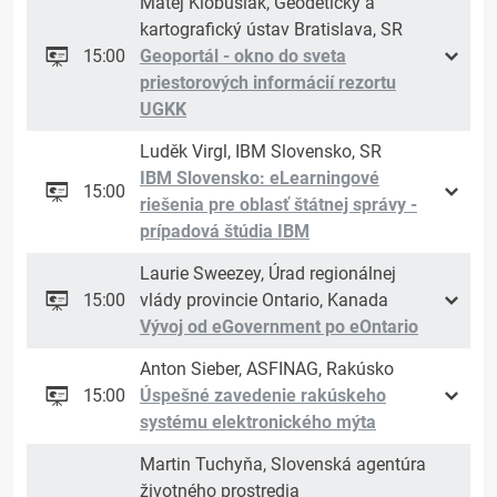
Matej Klobušiak, Geodetický a
kartografický ústav Bratislava, SR
15:00
Geoportál - okno do sveta
priestorových informácií rezortu
UGKK
Luděk Virgl, IBM Slovensko, SR
IBM Slovensko: eLearningové
15:00
riešenia pre oblasť štátnej správy -
prípadová štúdia IBM
Laurie Sweezey, Úrad regionálnej
15:00
vlády provincie Ontario, Kanada
Vývoj od eGovernment po eOntario
Anton Sieber, ASFINAG, Rakúsko
15:00
Úspešné zavedenie rakúskeho
systému elektronického mýta
Martin Tuchyňa, Slovenská agentúra
životného prostredia