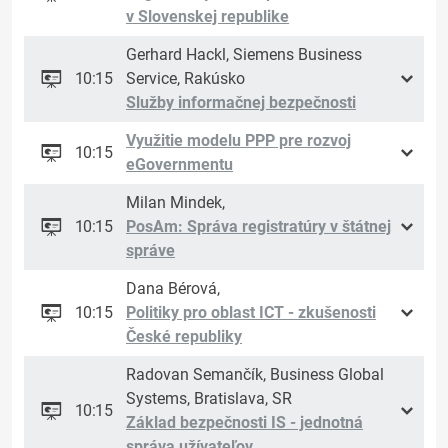
v Slovenskej republike
Gerhard Hackl, Siemens Business
10:15
Service, Rakúsko
Služby informačnej bezpečnosti
Využitie modelu PPP pre rozvoj
10:15
eGovernmentu
Milan Mindek,
10:15
PosAm: Správa registratúry v štátnej
správe
Dana Bérová,
10:15
Politiky pro oblast ICT - zkušenosti
České republiky
Radovan Semančík, Business Global
Systems, Bratislava, SR
10:15
Základ bezpečnosti IS - jednotná
správa užívateľov