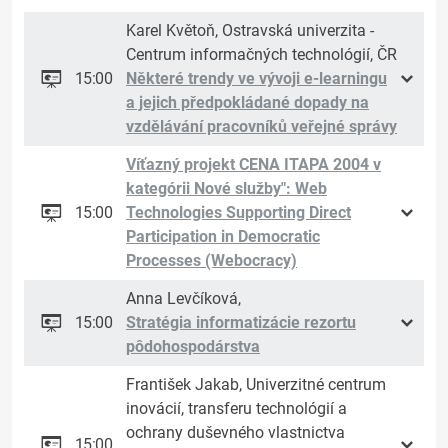
Karel Květoň, Ostravská univerzita -
Centrum informačných technológií, ČR
15:00
Některé trendy ve vývoji e-learningu
a jejich předpokládané dopady na
vzdělávání pracovníků veřejné správy
Víťazný projekt CENA ITAPA 2004 v
kategórii Nové služby": Web
15:00
Technologies Supporting Direct
Participation in Democratic
Processes (Webocracy)
Anna Levčíková,
15:00
Stratégia informatizácie rezortu
pôdohospodárstva
František Jakab, Univerzitné centrum
inovácií, transferu technológií a
ochrany duševného vlastnictva
15:00