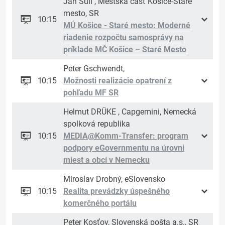
Ján Sűli , Mestská časť Košice-Staré
mesto, SR
10:15
MÚ Košice - Staré mesto: Moderné
riadenie rozpočtu samosprávy na
príklade MČ Košice – Staré Mesto
Peter Gschwendt,
10:15
Možnosti realizácie opatrení z
pohľadu MF SR
Helmut DRÜKE , Capgemini, Nemecká
spolková republika
10:15
MEDIA@Komm-Transfer: program
podpory eGovernmentu na úrovni
miest a obcí v Nemecku
Miroslav Drobný, eSlovensko
10:15
Realita prevádzky úspešného
komerčného portálu
Peter Kosťov, Slovenská pošta a.s., SR