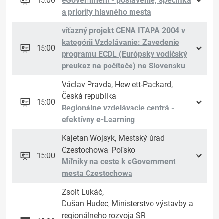
15:00
eGovernment - postavenie, špecifiká
a priority hlavného mesta
víťazný projekt CENA ITAPA 2004 v
kategórii Vzdelávanie: Zavedenie
15:00
programu ECDL (Európsky vodičský
preukaz na počítače) na Slovensku
Václav Pravda, Hewlett-Packard,
Česká republika
15:00
Regionálne vzdelávacie centrá -
efektívny e-Learning
Kajetan Wojsyk, Mestský úrad
Czestochowa, Poľsko
15:00
Míľniky na ceste k eGovernment
mesta Czestochowa
Zsolt Lukáč,
Dušan Hudec, Ministerstvo výstavby a
regionálneho rozvoja SR