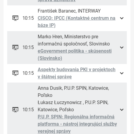
František Baranec, INTERWAY
10:15
CISCO: IPCC (Kontaktné centrum na
báze IP)
Marko Hren, Ministerstvo pre
informačnú spoločnosť, Slovinsko
10:15
eGovernment politika - skúsenosti
(Slovinsko)
Aspekty budovania PKI v projektoch
10:15
v štátnej správe
Anna Dusik, P.U.P. SPIN, Katowice,
Poľsko
Łukasz Łuczynowicz , P.U.P. SPIN,
10:15
Katowice, Poľsko
P.U.P. SPIN: Regionálna informačná
platforma - nástroj integrujúci služby
verejnej správy