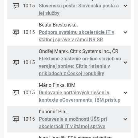
10:15
Slovenská pošta: Slovenská pošta a
jej služby
Beáta Brestenská,
10:15
Podpora systému akcelerácie IT v
štátnej správe v rámci NR SR
Ondřej Marek, Citrix Systems Inc., ČR
Efektívne zaistenie on-line služieb vo
10:15
verejnej správe: Citrix riešenia v
prikladoch z Českej republiky
Mário Finka, IBM
10:15
Budovanie portálových riešení v
kontexte eGovernmentu, IBM prístup
Ľubomír Plai,
10:15
Postavenie a možnosti ÚŠS pri
akcelerácií IT v štátnej správe