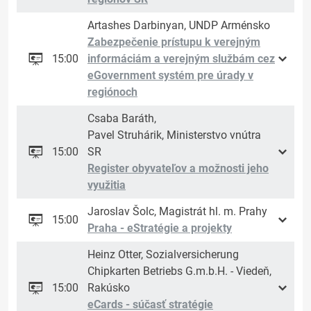
Artashes Darbinyan, UNDP Arménsko
Zabezpečenie prístupu k verejným
15:00
informáciám a verejným službám cez
eGovernment systém pre úrady v
regiónoch
Csaba Baráth,
Pavel Struhárik, Ministerstvo vnútra
15:00
SR
Register obyvateľov a možnosti jeho
využitia
Jaroslav Šolc, Magistrát hl. m. Prahy
15:00
Praha - eStratégie a projekty
Heinz Otter, Sozialversicherung
Chipkarten Betriebs G.m.b.H. - Viedeň,
15:00
Rakúsko
eCards - súčasť stratégie