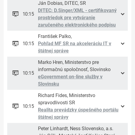
Ján Dobias, DITEC, SR
DITEC: D.Singer/XML - certifikovaný
10:15
prostriedok pre vytváranie
zaručeného elektronického podpisu
František Palko,
10:15
Pohľad MF SR na akceleráciu IT v
štátnej správe
Marko Hren, Ministerstvo pre
informačnú spoločnosť, Slovinsko
10:15
eGovernment on-line služby v
Slovinsku
Richard Fides, Ministerstvo
spravodlivosti SR
10:15
Realita prevádzky úspešného portálu
štátnej správy
Peter Linhardt, Ness Slovensko, a.s.