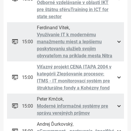
Odborné vzdelávanie v oblasti IKT
pre štátnu sféruTraining in ICT for
state sector
Ferdinand Vítek,
Využívanie IT k modernému
15:00
manažmentu miest a lepšiemu
poskytovaniu služieb svojim
obyvateľom na príklade mesta Nitra
Víťazný projekt CENA ITAPA 2004 v
kategórii Zlepšovanie procesov:
15:00
ITMS - IT monitorovací systém pre
štrukturálne fondy a Kohézny fond
Peter Krnčok,
15:00
Moderné informačné systémy pre
správu verejných príjmov
Andrej Ďurkovský,