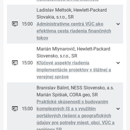
Ladislav Meltsók, Hewlett-Packard
Slovakia, s.r.o., SR
15:00
Administratívne centrá VÚC ako
efektívna cesta riadenia finančných
tokov
Marián Mlynarovič, Hewlett-Packard
Slovensko, s.r.o., SR
15:00
Kľúčové aspekty riadenia
implementácie projektov v štátnej a
verejnej správe
Branislav Bálint, NESS Slovensko, a.s.
Marián Spišiak, CORA geo, SR
Praktické skúsenosti s budovaním
15:00
komplexných IS a s využitím
portálových riešení a geografických
údajov pre potreby miest, obcí, VÚC a
regiónov SR