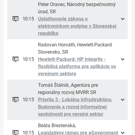
Peter Oravec, Národný bezpečnostný
úrad, SR
10:15
Uplatňovanie zákona o
elektronickom podpise v Slovenskej
republike
Radovan Horváth, Hewlett-Packard
Slovensko, SR
10:15
Hewlett-Packard: HP Integrity -
flexibilná platforma pre aplikácie vo
verejnom sektore
Tomáš Štálnik, Agentúra pre
regionálny rozvoj MVRR SR
10:15
Priorita 3 - Lokálna infraštruktúra:
Budovanie a rozvoj informačnej
spoločnosti pre verejný sektor
Beáta Brestenská,
10:15
Legislatívny rámec pre eGovernment