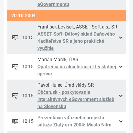
eGovernmentu
20.10.2004
František Lovíšek, ASSET Soft a.s., SR
ASSET Soft: Dátový sklad Daňového
10:15
riaditeľstva SR a jeho praktické
využitie
Marián Marek, ITAS
10:15
Opatrenia na akceleráciu IT v štátnej
správe
Pavol Hulec, Úrad vlády SR
Občan.sk - poskytovanie
10:15
interaktívnych eGovernment služieb
na Slovensku
Prezentácia víťazného projektu
10:15
súťaže Zlatý erb 2004: Mesto Nitra