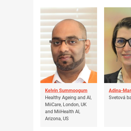
Kelvin Summoogum
Adina-Mar
Healthy Ageing and AI,
Svetová b
MiiCare, London, UK
and MiiHealth AI,
Arizona, US