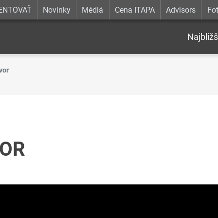
ENTOVAŤ
Novinky
Médiá
Cena ITAPA
Advisors
Fot
Najbližš
vor
VOR