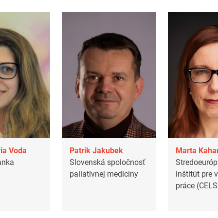
ia Voda
Patrik Jakubek
Marta Kaha
anka
Slovenská spoločnosť
Stredoeuróp
paliatívnej medicíny
inštitút pre
práce (CELS