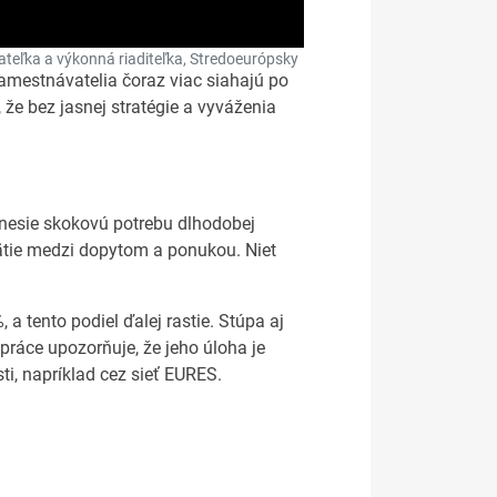
ateľka a výkonná riaditeľka, Stredoeurópsky
Zamestnávatelia čoraz viac siahajú po
že bez jasnej stratégie a vyváženia
inesie skokovú potrebu dlhodobej
apätie medzi dopytom a ponukou. Niet
a tento podiel ďalej rastie. Stúpa aj
práce upozorňuje, že jeho úloha je
i, napríklad cez sieť EURES.