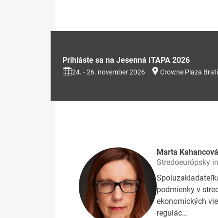
Prihláste sa na Jesenná ITAPA 2026
24. - 26. november 2026
Crowne Plaza Brati
Marta Kahancov
Stredoeurópsky in
Spoluzakladateľk
podmienky v stred
ekonomických vie
regulác…