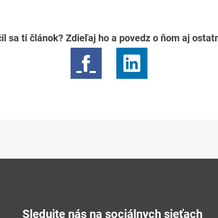
il sa ti článok? Zdieľaj ho a povedz o ňom aj osta
Sledujte nás na sociálnych sieťach