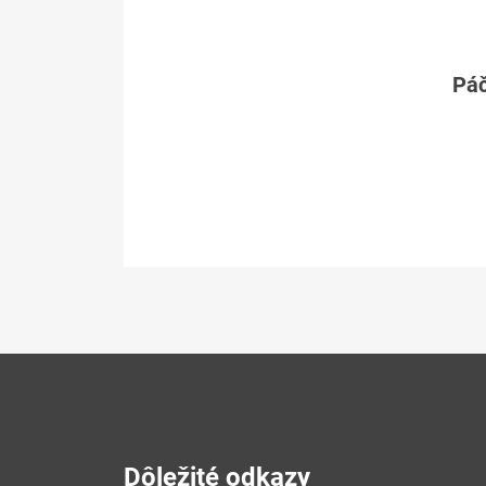
Páč
Dôležité odkazy