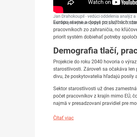
Jan Drahokoupil - vedúci oddelenia analýz a
Európa starne a dopyt po službách star
inštitút pre výskum práce (CELSI) ·
18.03.20
pracovníkoch zo zahraničia, no kľúčové
priorít systém dobiehať potreby spoloč
Demografia tlačí, pra
Projekcie do roku 2040 hovoria o výra
starostlivosti. Zároveň sa očakáva len
divu, že poskytovatelia hľadajú posily 
Sektor starostlivosti už dnes zamestná
počet pracovníkov z krajín mimo EÚ, čo
najmä v presadzovaní pravidiel pre mo
Čítať viac