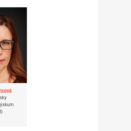
ncová
sky
 výskum
I)