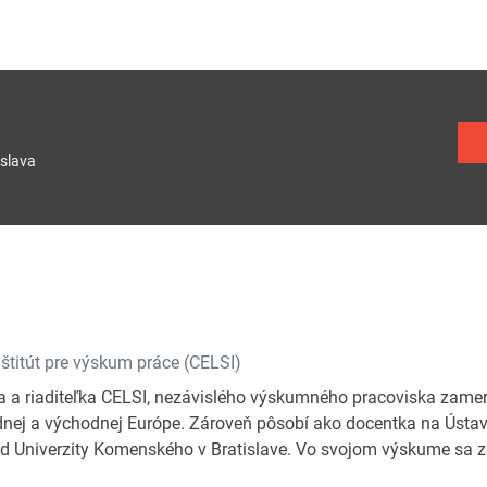
slava
á
štitút pre výskum práce (CELSI)
a a riaditeľka CELSI, nezávislého výskumného pracoviska zamer
nej a východnej Európe. Zároveň pôsobí ako docentka na Ústave 
d Univerzity Komenského v Bratislave. Vo svojom výskume sa 