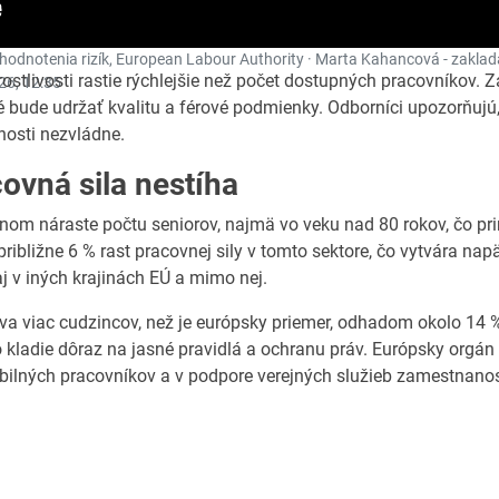
 hodnotenia rizík, European Labour Authority · Marta Kahancová - zaklad
ostlivosti rastie rýchlejšie než počet dostupných pracovníkov. 
26, 12:35
 bude udržať kvalitu a férové podmienky. Odborníci upozorňujú, 
nosti nezvládne.
covná sila nestíha
znom náraste počtu seniorov, najmä vo veku nad 80 rokov, čo pr
 približne 6 % rast pracovnej sily v tomto sektore, čo vytvára n
aj v iných krajinách EÚ a mimo nej.
va viac cudzincov, než je európsky priemer, odhadom okolo 14 %, 
 kladie dôraz na jasné pravidlá a ochranu práv. Európsky orgán 
bilných pracovníkov a v podpore verejných služieb zamestnanost