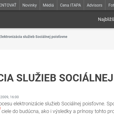
ENTOVAŤ
Novinky
Médiá
Cena ITAPA
Advisors
Fot
Najbližš
Elektronizácia služieb Sociálnej poisťovne
IA SLUŽIEB SOCIÁLNE
.2009, 16:00
ocesu elektronizácie služieb Sociálnej poisťovne. 
)
 ciele do budúcna, ako i výsledky a prínosy tohto pr