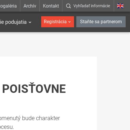
ogaléria
Archív
Kontakt
Vyhľadať informácie
ie podujatia
Registrácia
Staňte sa partnerom
J POISŤOVNE
Spomenutý bude charakter
ocesu.