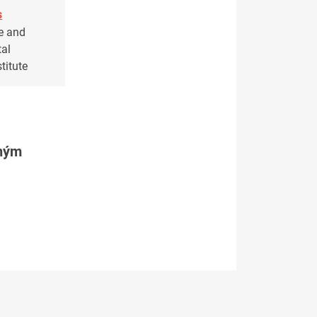
s
e and
al
titute
tným