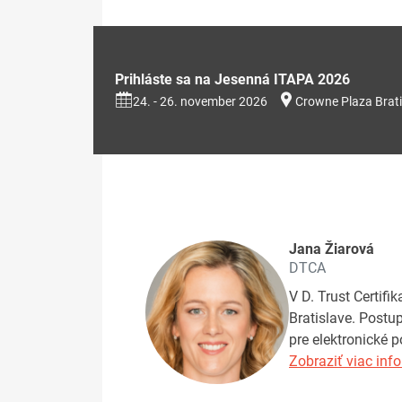
Prihláste sa na Jesenná ITAPA 2026
24. - 26. november 2026
Crowne Plaza Brati
Jana Žiarová
DTCA
V D. Trust Certif
Bratislave. Postu
pre elektronické 
Zobraziť viac info