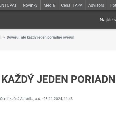
ENTOVAŤ
Novinky
Médiá
Cena ITAPA
Advisors
Fot
Najbližš
4
Dôveruj, ale každý jeden poriadne overuj!
 KAŽDÝ JEDEN PORIADN
Certifikačná Autorita, a.s. ·
28.11.2024, 11:43