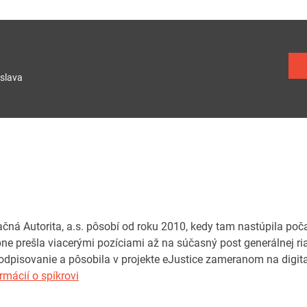
slava
ikačná Autorita, a.s. pôsobí od roku 2010, kedy tam nastúpila p
pne prešla viacerými pozíciami až na súčasný post generálnej ri
podpisovanie a pôsobila v projekte eJustice zameranom na digit
rmácií o spíkrovi