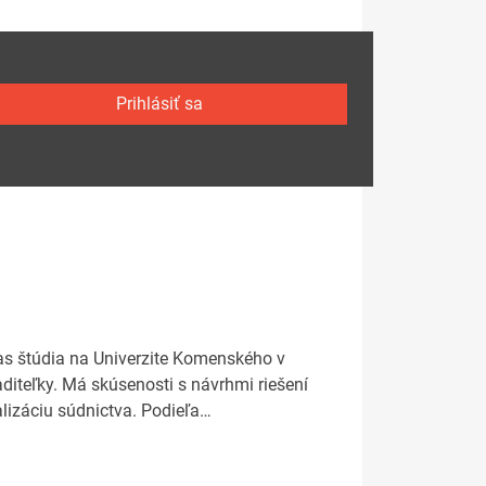
Prihlásiť sa
očas štúdia na Univerzite Komenského v
aditeľky. Má skúsenosti s návrhmi riešení
alizáciu súdnictva. Podieľa…