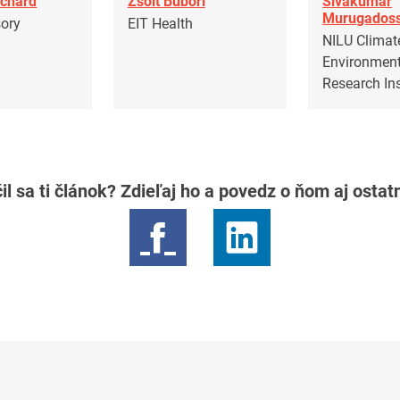
nchard
Zsolt Bubori
Sivakumar
Murugados
sory
EIT Health
NILU Climat
Environment
Research Ins
il sa ti článok? Zdieľaj ho a povedz o ňom aj osta