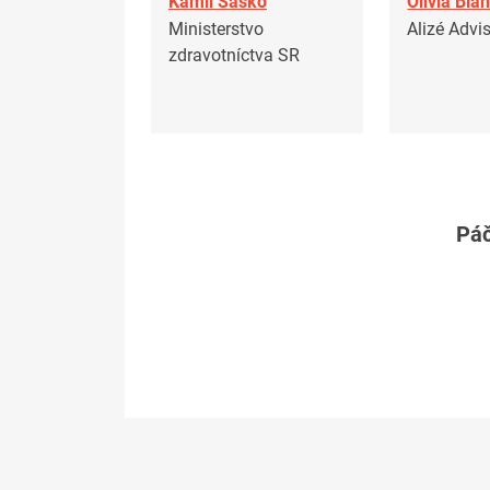
Kamil Šaško
Olivia Bla
Ministerstvo
Alizé Advi
zdravotníctva SR
Páč