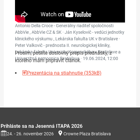
Antonio Della Croce - Generálny riaditeľ spoločnosti
AbbVie , AbbVie CZ & SK · Ján Kyselovič - vedúci jednotky
klinického výskumu , Lekárska fakulta UK v Bratislave ·
Peter Valkovič - prednosta II. neurologickej kliniky,
Lekárska fakulta Univerzity Komenského v Bratislave a
Prosím, pošlite doslovný prepis prednášky, z
Univerzitná nemocnica Bratislava ·
19.06.2024, 12:00
ktorého mám pripraviť článok.
Prezentácia na stiahnutie (353kB)
Prihláste sa na Jesenná ITAPA 2026
24. - 26. november 2026
Crowne Plaza Bratislava