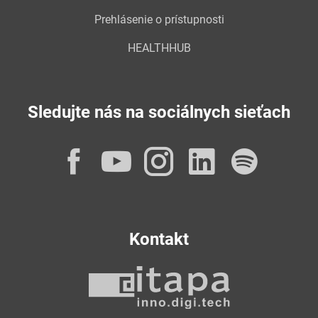
Prehlásenie o prístupnosti
HEALTHHUB
Sledujte nás na sociálnych sieťach
Facebook
YouTube
Instagram
LinkedI
Spot
Kontakt