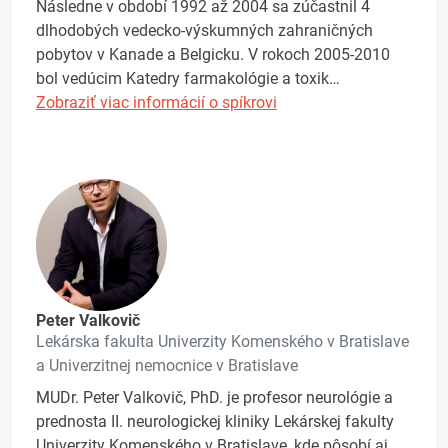
Následne v období 1992 až 2004 sa zúčastnil 4
dlhodobých vedecko-výskumných zahraničných
pobytov v Kanade a Belgicku. V rokoch 2005-2010
bol vedúcim Katedry farmakológie a toxik…
Zobraziť viac informácií o spíkrovi
Peter Valkovič
Lekárska fakulta Univerzity Komenského v Bratislave
a Univerzitnej nemocnice v Bratislave
MUDr. Peter Valkovič, PhD. je profesor neurológie a
prednosta II. neurologickej kliniky Lekárskej fakulty
Univerzity Komenského v Bratislave, kde pôsobí aj