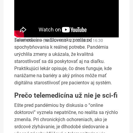
Telemedicína na Slovensku prešla od
Daniel Chovan - , MEDDI Hub ·
27.03.2024, 16:30
spochybňovania k reálnej potrebe. Pandémia
urýchlila zmeny a ukázala, že kvalitná
starostlivosť sa dá poskytovať aj na diaľku.
Praktikujúci lekár opisuje, čo dnes funguje, kde
narážame na bariéry a aký prínos môže mať
digitálna starostlivosť pre pacientov aj systém.
Prečo telemedicína už nie je sci‑fi
Ešte pred pandémiou by diskusia o “online
doktorovi” vyznela nepatrične, no realita sa rýchlo
zmenila. Pri chronických ochoreniach, ako je
srdcové zlyhávanie, je dlhodobé sledovanie a