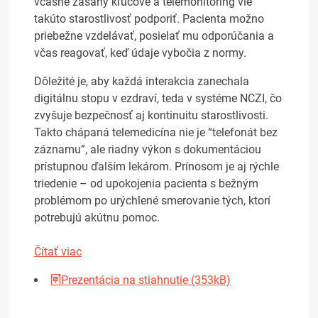
včasné zásahy kľúčové a telemonitoring vie
takúto starostlivosť podporiť. Pacienta možno
priebežne vzdelávať, posielať mu odporúčania a
včas reagovať, keď údaje vybočia z normy.
Dôležité je, aby každá interakcia zanechala
digitálnu stopu v ezdraví, teda v systéme NCZI, čo
zvyšuje bezpečnosť aj kontinuitu starostlivosti.
Takto chápaná telemedicína nie je “telefonát bez
záznamu”, ale riadny výkon s dokumentáciou
prístupnou ďalším lekárom. Prínosom je aj rýchle
triedenie – od upokojenia pacienta s bežným
problémom po urýchlené smerovanie tých, ktorí
potrebujú akútnu pomoc.
Čítať viac
Prezentácia na stiahnutie (353kB)