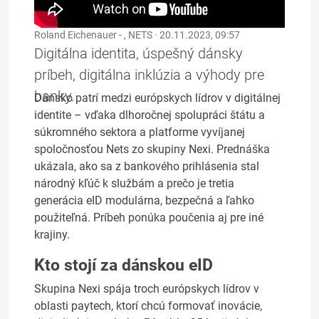
Roland Eichenauer - , NETS ·
20.11.2023, 09:57
Digitálna identita, úspešný dánsky
príbeh, digitálna inklúzia a výhody pre
banky.
Dánsko patrí medzi európskych lídrov v digitálnej
identite – vďaka dlhoročnej spolupráci štátu a
súkromného sektora a platforme vyvíjanej
spoločnosťou Nets zo skupiny Nexi. Prednáška
ukázala, ako sa z bankového prihlásenia stal
národný kľúč k službám a prečo je tretia
generácia eID modulárna, bezpečná a ľahko
použiteľná. Príbeh ponúka poučenia aj pre iné
krajiny.
Kto stojí za dánskou eID
Skupina Nexi spája troch európskych lídrov v
oblasti paytech, ktorí chcú formovať inovácie,