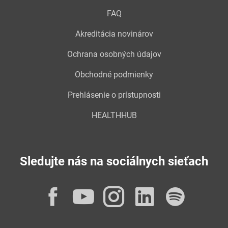
FAQ
Akreditácia novinárov
Ochrana osobných údajov
Obchodné podmienky
Prehlásenie o prístupnosti
HEALTHHUB
Sledujte nás na sociálnych sieťach
Facebook
YouTube
Instagram
LinkedI
Spot