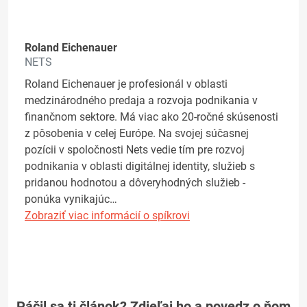
Roland Eichenauer
NETS
Roland Eichenauer je profesionál v oblasti
medzinárodného predaja a rozvoja podnikania v
finančnom sektore. Má viac ako 20-ročné skúsenosti
z pôsobenia v celej Európe. Na svojej súčasnej
pozícii v spoločnosti Nets vedie tím pre rozvoj
podnikania v oblasti digitálnej identity, služieb s
pridanou hodnotou a dôveryhodných služieb -
ponúka vynikajúc…
Zobraziť viac informácií o spíkrovi
Páčil sa ti článok? Zdieľaj ho a povedz o ňom