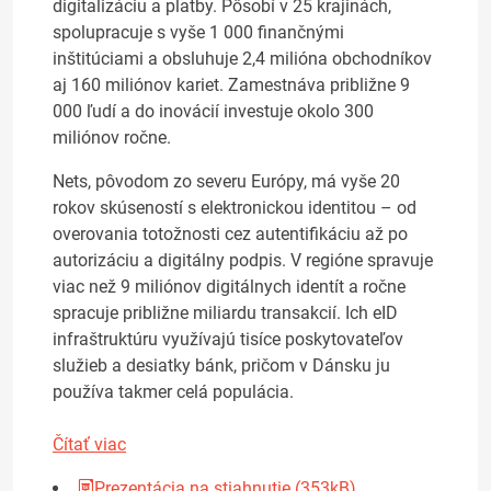
digitalizáciu a platby. Pôsobí v 25 krajinách,
spolupracuje s vyše 1 000 finančnými
inštitúciami a obsluhuje 2,4 milióna obchodníkov
aj 160 miliónov kariet. Zamestnáva približne 9
000 ľudí a do inovácií investuje okolo 300
miliónov ročne.
Nets, pôvodom zo severu Európy, má vyše 20
rokov skúseností s elektronickou identitou – od
overovania totožnosti cez autentifikáciu až po
autorizáciu a digitálny podpis. V regióne spravuje
viac než 9 miliónov digitálnych identít a ročne
spracuje približne miliardu transakcií. Ich eID
infraštruktúru využívajú tisíce poskytovateľov
služieb a desiatky bánk, pričom v Dánsku ju
používa takmer celá populácia.
Čítať viac
Prezentácia na stiahnutie (353kB)