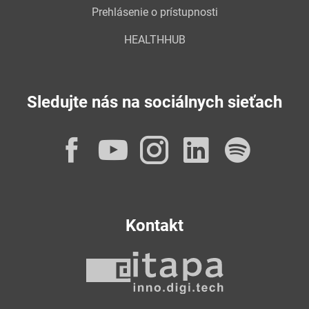
Prehlásenie o prístupnosti
HEALTHHUB
Sledujte nás na sociálnych sieťach
Facebook
YouTube
Instagram
LinkedI
Spot
Kontakt