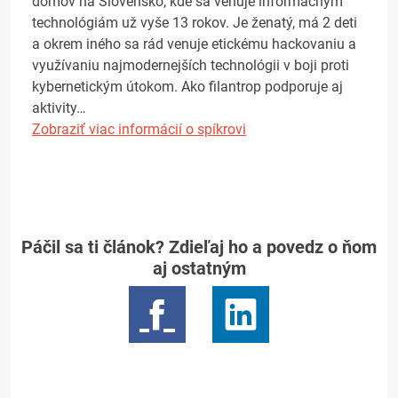
domov na Slovensko, kde sa venuje informačným
technológiám už vyše 13 rokov. Je ženatý, má 2 deti
a okrem iného sa rád venuje etickému hackovaniu a
využívaniu najmodernejších technológii v boji proti
kybernetickým útokom. Ako filantrop podporuje aj
aktivity…
Zobraziť viac informácií o spíkrovi
Páčil sa ti článok? Zdieľaj ho a povedz o ňom
aj ostatným