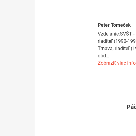
Peter Tomeček
Vzdelanie:SVŠT - 
riaditeľ (1990-19
Trnava, riaditeľ 
obd…
Zobraziť viac info
Páč