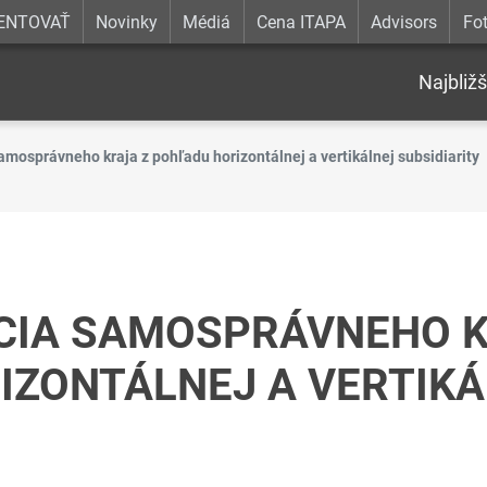
ENTOVAŤ
Novinky
Médiá
Cena ITAPA
Advisors
Fot
Najbližš
amosprávneho kraja z pohľadu horizontálnej a vertikálnej subsidiarity
CIA SAMOSPRÁVNEHO K
IZONTÁLNEJ A VERTIKÁ