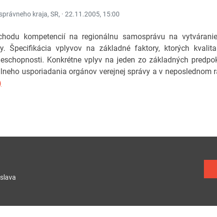
právneho kraja, SR, ·
22.11.2005, 15:00
du kompetencií na regionálnu samosprávu na vytváranie p
rity. Špecifikácia vplyvov na základné faktory, ktorých kval
eschopnosti. Konkrétne vplyv na jeden zo základných predpokl
álneho usporiadania orgánov verejnej správy a v neposlednom r
)
slava