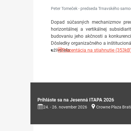
Peter Tomeček - predseda Trnavského samos
Dopad súčasných mechanizmov precho
horizontálnej a vertikálnej subsidia
budovaniu jeho akčnosti a konkurenci
Dôsledky organizačného a inštitucion
užívateľa.
Prezentácia na stiahnutie (353kB
Prihláste sa na Jesenná ITAPA 2026
24. - 26. november 2026
Crowne Plaza Brati