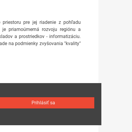
riestoru pre jej riadenie z pohľadu
ita je priamoúmerná rozvoju regiónu a
adov a prostriedkov - informatizáciu.
ade na podmienky zvyšovania "kvality"
Prihlásiť sa