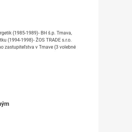
getik (1985-1989)- BH š.p. Trnava,
etku (1994-1998)- ŽOS TRADE s.r.o.
o zastupiteľstva v Trnave (3 volebné
tným