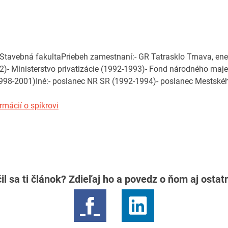
Stavebná fakultaPriebeh zamestnaní:- GR Tatrasklo Trnava, ener
92)- Ministerstvo privatizácie (1992-1993)- Fond národného maj
(1998-2001)Iné:- poslanec NR SR (1992-1994)- poslanec Mestskéh
rmácií o spíkrovi
il sa ti článok? Zdieľaj ho a povedz o ňom aj osta