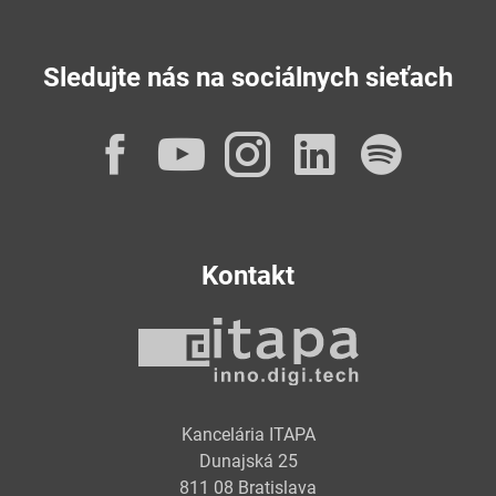
Sledujte nás na sociálnych sieťach
Facebook
YouTube
Instagram
LinkedI
Spot
Kontakt
Kancelária ITAPA
Dunajská 25
811 08 Bratislava