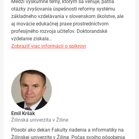
Medzi výskumné témy, ktorým sa venuje, patria
otázky zvyšovania úspešnosti reformy systému
základného vzdelávania v slovenskom školstve, ale
aj inovácie edukačnej praxe prostredníctvom
profesijného rozvoja učiteľov. Doktorandské
vzdelanie získala…
Zobraziť viac informácií o spíkrovi
Emil Kršák
Žilinská univerzita v Žiline
Pôsobí ako dekan Fakulty riadenia a informatiky na
Žilinskej univerzite v Žiline. Počas svojho pôsobenia