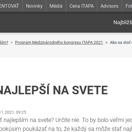
ENTOVAŤ
Novinky
Médiá
Cena ITAPA
Advisors
Fot
Najbližš
pším?
Program Medzinárodného kongresu ITAPA 2021
Ako sa stať 
NAJLEPŠÍ NA SVETE
11.2021, 09:25
ať najlepším na svete? Určite nie. To by bolo veľmi 
pokúsim poukázať na to, že každý sa môže stať najl