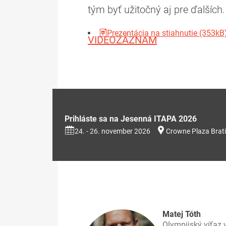
tým byť užitočný aj pre ďalších.
Prezentácia na stiahnutie (353kB
VIDEOZÁZNAM
Prihláste sa na Jesenná ITAPA 2026
24. - 26. november 2026
Crowne Plaza Brati
Matej Tóth
Olympijský víťaz v