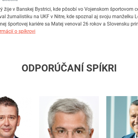
rý žije v Banskej Bystrici, kde pôsobí vo Vojenskom športovom ce
al žurnalistiku na UKF v Nitre, kde spoznal aj svoju manželku 
nej športovej kariére sa Matej venoval 26 rokov a Slovensku prin
rmácií o spíkrovi
ODPORÚČANÍ SPÍKRI