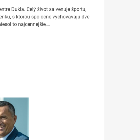
ntre Dukla. Celý život sa venuje športu,
Lenku, s ktorou spoločne vychovávajú dve
iesol to najcennejšie,…