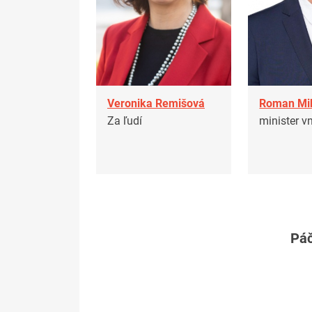
Veronika Remišová
Roman Mi
Za ľudí
minister v
Páč