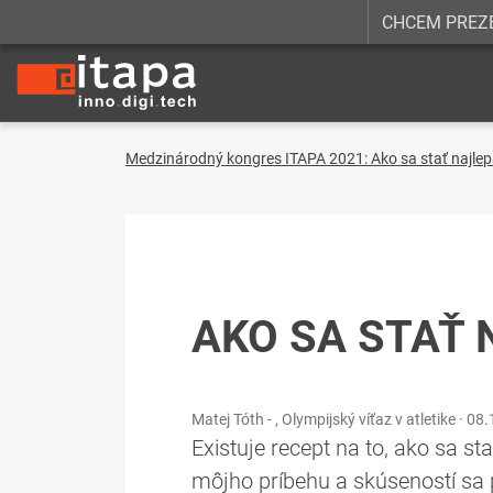
CHCEM PREZ
Medzinárodný kongres ITAPA 2021: Ako sa stať najle
AKO SA STAŤ 
Matej Tóth - , Olympijský víťaz v atletike ·
08.
Existuje recept na to, ako sa st
môjho príbehu a skúseností sa 