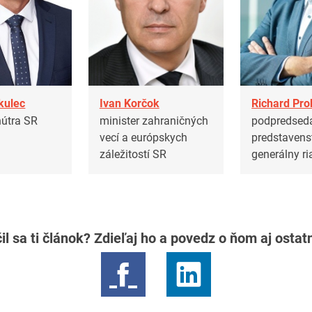
kulec
Ivan Korčok
Richard Pr
nútra SR
minister zahraničných
podpredsed
vecí a európskych
predstavens
záležitostí SR
generálny ri
il sa ti článok? Zdieľaj ho a povedz o ňom aj osta