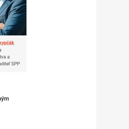
okypčák
a
tva a
aditeľ SPP
tným