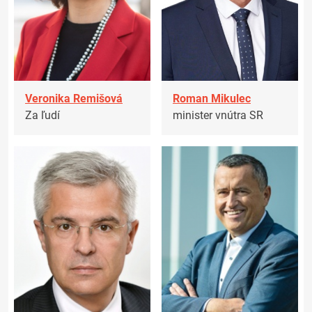
Veronika Remišová
Roman Mikulec
Za ľudí
minister vnútra SR