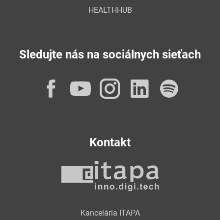
HEALTHHUB
Sledujte nás na sociálnych sieťach
Facebook
YouTube
Instagram
LinkedI
Spot
Kontakt
Kancelária ITAPA