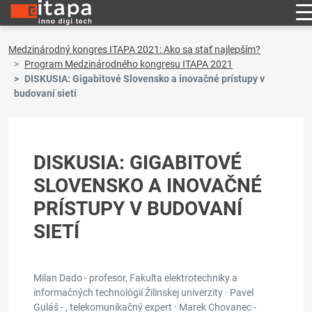
Medzinárodný kongres ITAPA 2021: Ako sa stať najlepším?
Program Medzinárodného kongresu ITAPA 2021
DISKUSIA: Gigabitové Slovensko a inovačné prístupy v
budovaní sietí
DISKUSIA: GIGABITOVÉ
SLOVENSKO A INOVAČNÉ
PRÍSTUPY V BUDOVANÍ
SIETÍ
Milan Dado - profesor, Fakulta elektrotechniky a
informačných technológií Žilinskej univerzity · Pavel
Guláš - , telekomunikačný expert · Marek Chovanec -