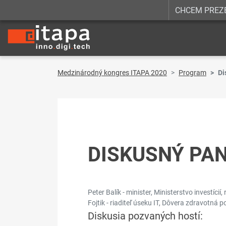
CHCEM PREZ
Medzinárodný kongres ITAPA 2020
Program
Di
DISKUSNÝ PA
Peter Balík - minister, Ministerstvo investícií
Fojtik - riaditeľ úseku IT, Dôvera zdravotná p
Diskusia pozvaných hostí: