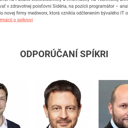
vať v zdravotnej poisťovni Sidéria, na pozícii programátor – ana
do novej firmy mediworx, ktorá vznikla odčlenením bývalého IT 
rmácií o spíkrovi
ODPORÚČANÍ SPÍKRI