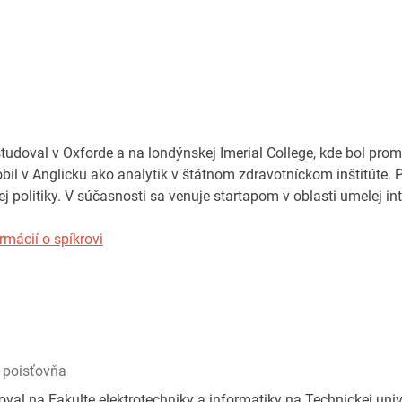
udoval v Oxforde a na londýnskej Imerial College, kde bol pro
l v Anglicku ako analytik v štátnom zdravotníckom inštitúte.
ej politiky. V súčasnosti sa venuje startapom v oblasti umelej int
rmácií o spíkrovi
 poisťovňa
doval na Fakulte elektrotechniky a informatiky na Technickej uni