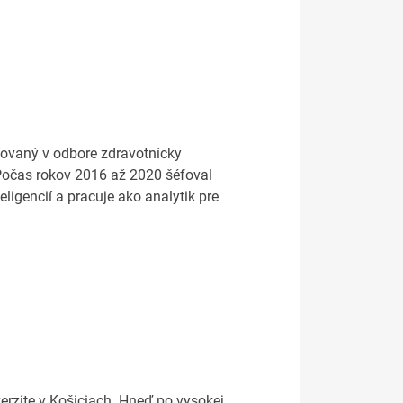
movaný v odbore zdravotnícky
 Počas rokov 2016 až 2020 šéfoval
eligencií a pracuje ako analytik pre
verzite v Košiciach. Hneď po vysokej