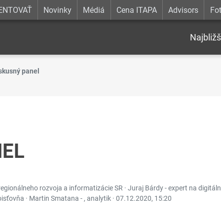
ENTOVAŤ
Novinky
Médiá
Cena ITAPA
Advisors
Fot
Najbližš
skusný panel
NEL
, regionálneho rozvoja a informatizácie SR · Juraj Bárdy - expert na digitáln
oisťovňa · Martin Smatana - , analytik ·
07.12.2020, 15:20