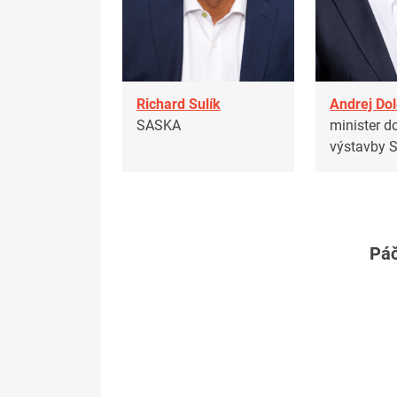
Richard Sulík
Andrej Dol
SASKA
minister d
výstavby 
Páč