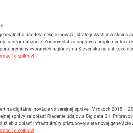
ie
enerálneho riaditeľa sekcie inovácií, strategických investícií a a
oja a informatizácie. Zodpovedal za prípravu a implementáciu 
dporu premeny vybraných regiónov na Slovensku na uhlíkovo ne
rmácií o spíkrovi
pert na digitálne inovácie vo verejnej správe. V rokoch 2015 –
rejnej správy za oblasť Riadenie údajov a Big data SK. Pripravov
služieb a oblasť infraštruktúry prístupovej siete novej generácie
rmácií o spíkrovi