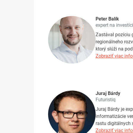
Peter Balík
expert na investíc
Zastával pozíciu g
regionálneho rozv
ktorý slúži na po
Zobraziť viac info
Juraj Bárdy
Futuristiq
Juraj Bárdy je ex
informatizácie ve
rastu digitálnych 
Zobraziť viac info