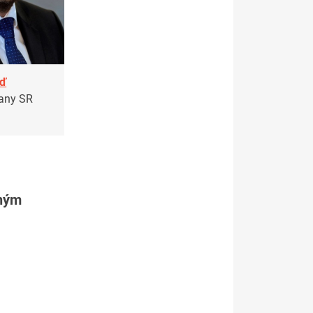
aď
rany SR
tným