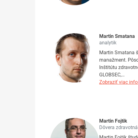
Martin Smatana
analytik
Martin Smatana št
manažment. Pôsobi
Inštitútu zdravotn
GLOBSEC,…
Zobraziť viac info
Martin Fojtik
Dôvera zdravotná
Martin Fojtik štu