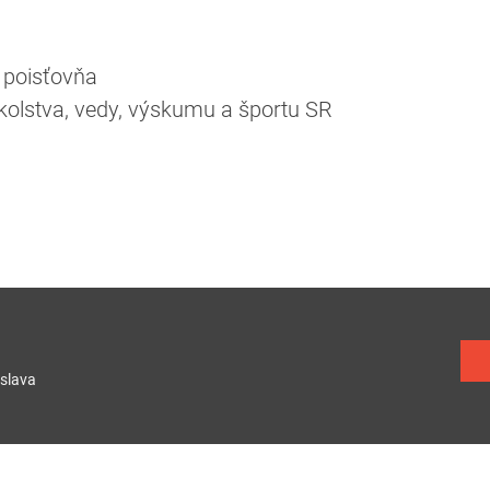
á poisťovňa
kolstva, vedy, výskumu a športu SR
slava