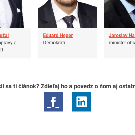
ežal
Eduard Heger
Jaroslav N
opravy a
Demokrati
minister ob
SR
il sa ti článok? Zdieľaj ho a povedz o ňom aj osta