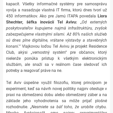
kapacít. Všetky informačné systémy pre samosprávu
vyvíja a nasadzuje vlastná IT firma, ktorú dnes tvorí už
450 informatikov. Ako pre Jarnú ITAPA povedala
Liora
Shechter, šéfka inovácií Tel Avivu:
„Od externých
poskytovateľov kupujeme najmä infraštruktúru, zvyšok
zabezpečujeme vlastnými silami. Až 80% našich služieb
sú dnes plne digitálne, vrátane výstavby a stavebných
konaní.“
Vlajkovou loďou Tel Avivu je projekt Residence
Club, akýsi „vernostný systém“ pre občanov, ktorý
nielenže ponúka prístup k všetkým elektronickým
službám, ale snaží sa v reálnom čase sledovať ich
potreby a reagovať práve na ne.
Tel Aviv úspešne využil filozofiu, ktorej princípom je
experiment, keď sa návrh novej politiky najprv otestuje v
praxi na obmedzenú dobu alebo obmedzený záber a na
základe jeho vyhodnotenia sa môže prijať plošné
rozhodnutie.
„Nesmiete sa báť toho, že urobíte chybu.
Mnoho funkcionalít sme najprv experimentálne