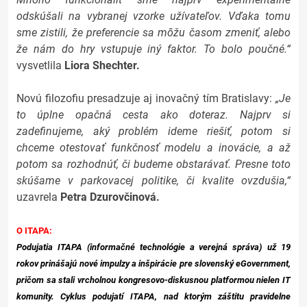
odskúšali na vybranej vzorke užívateľov. Vďaka tomu
sme zistili, že preferencie sa môžu časom zmeniť, alebo
že nám do hry vstupuje iný faktor. To bolo poučné.“
vysvetlila
Liora Shechter.
Novú filozofiu presadzuje aj inovačný tím Bratislavy:
„Je
to úplne opačná cesta ako doteraz. Najprv si
zadefinujeme, aký problém ideme riešiť, potom si
chceme otestovať funkčnosť modelu a inovácie, a až
potom sa rozhodnúť, či budeme obstarávať. Presne toto
skúšame v parkovacej politike, či kvalite ovzdušia,“
uzavrela
Petra Dzurovčinová.
O ITAPA:
Podujatia ITAPA (informačné technológie a verejná správa) už 19
rokov prinášajú nové impulzy a inšpirácie pre slovenský eGovernment,
pričom sa stali vrcholnou kongresovo-diskusnou platformou nielen IT
komunity. Cyklus podujatí ITAPA, nad ktorým záštitu pravidelne