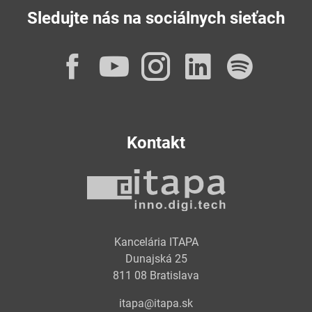
Sledujte nás na sociálnych sieťach
Facebook
YouTube
Instagram
LinkedI
Spot
Kontakt
Kancelária ITAPA
Dunajská 25
811 08 Bratislava
itapa@itapa.sk