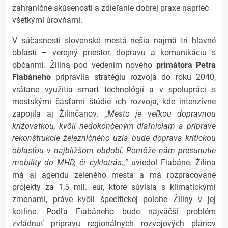
zahraničné skúsenosti a zdieľanie dobrej praxe naprieč
všetkými úrovňami.
V súčasnosti slovenské mestá riešia najmä tri hlavné
oblasti – verejný priestor, dopravu a komunikáciu s
občanmi. Žilina pod vedením nového
primátora Petra
Fiabáneho
pripravila stratégiu rozvoja do roku 2040,
vrátane využitia smart technológií a v spolupráci s
mestskými časťami štúdie ich rozvoja, kde intenzívne
zapojila aj Žilinčanov. „
Mesto je veľkou dopravnou
križovatkou, kvôli nedokončeným diaľniciam a príprave
rekonštrukcie železničného uzla bude doprava kritickou
oblasťou v najbližšom období. Pomôže nám presunutie
mobility do MHD, či cyklotrás.,“
uviedol Fiabáne. Žilina
má aj agendu zeleného mesta a má rozpracované
projekty za 1,5 mil. eur, ktoré súvisia s klimatickými
zmenami, práve kvôli špecifickej polohe Žiliny v jej
kotline. Podľa Fiabáneho bude najväčší problém
zvládnuť prípravu regionálnych rozvojových plánov