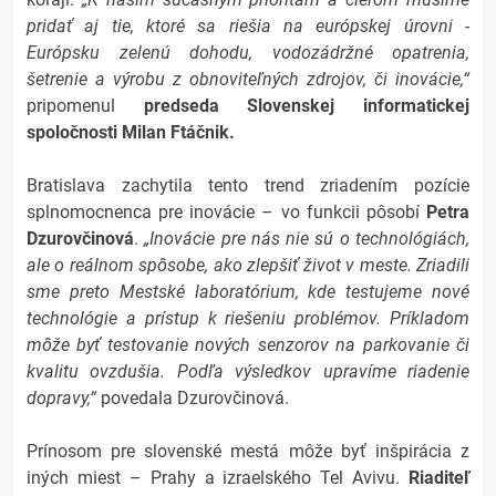
pridať aj tie, ktoré sa riešia na európskej úrovni -
Európsku zelenú dohodu, vodozádržné opatrenia,
šetrenie a výrobu z obnoviteľných zdrojov, či inovácie,“
pripomenul
predseda Slovenskej informatickej
spoločnosti Milan Ftáčnik.
Bratislava zachytila tento trend zriadením pozície
splnomocnenca pre inovácie – vo funkcii pôsobí
Petra
Dzurovčinová
.
„Inovácie pre nás nie sú o technológiách,
ale o reálnom spôsobe, ako zlepšiť život v meste. Zriadili
sme preto Mestské laboratórium, kde testujeme nové
technológie a prístup k riešeniu problémov. Príkladom
môže byť testovanie nových senzorov na parkovanie či
kvalitu ovzdušia. Podľa výsledkov upravíme riadenie
dopravy,“
povedala Dzurovčinová.
Prínosom pre slovenské mestá môže byť inšpirácia z
iných miest – Prahy a izraelského Tel Avivu.
Riaditeľ