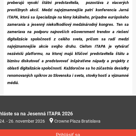
preberajú vysokí štátni predstavitelia, pozostáva z viacerých
prestížnych akcií. Medzi najvýznamnejšie patrí konferencia Jarná
ITAPA, ktorá sa špecializuje na témy lokálneho, prípadne európskeho
zamerania a jesenný niekoľkodňový medzinárodný kongres. Ten sa
zameriava na podporu najnovších eGovernment trendov a riešení
digitalizácie spoločnosti z celého sveta, pričom sa radí medzi
najvýznamnejšie akcie svojho druhu. Cieľom ITAPA je vytvárať
nezávislú platformu, na ktorej majú kľúčoví predstavitelia štátu a
biznisu diskutovať a predstavovať inšpiratívne nápady a projekty z
oblasti digitalizácie spoločnosti. Každoročne sa ho zúčastnia desiatky
renomovaných spíkrov zo Slovenska i sveta, stovky hostí a významné
médiá.
ihláste sa na Jesenná ITAPA 2026
24. - 26. november 2026
Crowne Plaza Bratislava
Prihlásiť sa