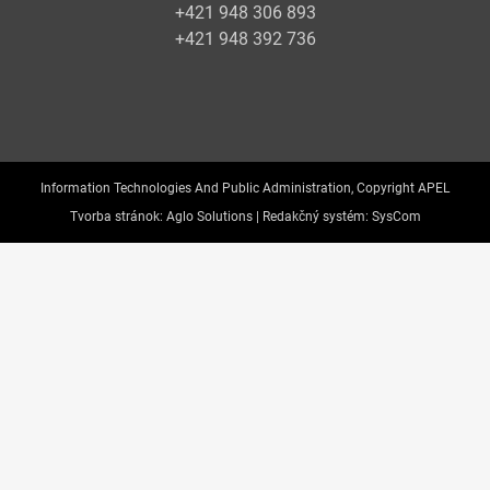
+421 948 306 893
+421 948 392 736
Information Technologies And Public Administration, Copyright APEL
Tvorba stránok:
Aglo Solutions |
Redakčný systém:
SysCom