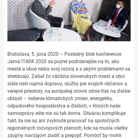
Bratislava, 5. júna 2020 – Posledný blok konferencie
Jarná ITAPA 2020 sa pozrel podrobnejšie na to, ako
mestá a obce riešia svoj rozvoj a s akými problémami sa
stretávajú. Zatiaľ čo väčšina slovenských miest a obcí
stále rieši najmä dopravu, služby pre svojich občanov a
verejné priestory, na európskej úrovni silnie tlak na ďalšie
oblasti – riešenie klimatických zmien, energetiky,
odpadového hospodárstva a ďalších, v ktorých naše
samosprávy ešte nie sú tak doma. Situáciu komplikuje
fakt, že nie sú ani zvyknuté pracovať na spoločných
regionálnych rozvojových plánoch, kde sa musia všetky
záujmy navzájom zladiť a prepojiť. Pomôcť by mohli