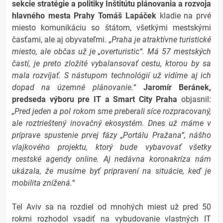
sekcie stratégie a
politiky Inštitútu plánovania a rozvoja
hlavného mesta Prahy Tomáš Lapáček
kladie na prvé
miesto komunikáciu so štátom, všetkými mestskými
časťami, ale aj obyvateľmi.
„Praha je atraktívne turistické
miesto, ale občas už je „overturistic“. Má 57 mestských
častí, je preto zložité vybalansovať cestu, ktorou by sa
mala rozvíjať. S nástupom technológií už vidíme aj ich
dopad na územné plánovanie.
“
Jaromír Beránek,
predseda výboru pre IT a Smart City Praha
objasnil:
„Pred jeden a pol rokom sme preberali síce rozpracovaný,
ale roztrieštený inovačný ekosystém. Dnes už máme v
príprave spustenie prvej fázy „Portálu Pražana“, nášho
vlajkového projektu, ktorý bude vybavovať všetky
mestské agendy online. Aj nedávna koronakríza nám
ukázala, že musíme byť pripravení na situácie, keď je
mobilita znížená.“
Tel Aviv sa na rozdiel od mnohých miest už pred 50
rokmi rozhodol vsadiť na vybudovanie vlastných IT