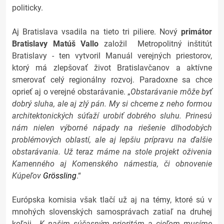
politicky.
Aj Bratislava vsadila na tieto tri piliere. Nový
primátor
Bratislavy Matúš Vallo
založil Metropolitný inštitút
Bratislavy - ten vytvoril Manuál verejných priestorov,
ktorý má zlepšovať život Bratislavčanov a aktívne
smerovať celý regionálny rozvoj. Paradoxne sa chce
oprieť aj o verejné obstarávanie. „
Obstarávanie môže byť
dobrý sluha, ale aj zlý pán. My si chceme z neho formou
architektonických súťaží urobiť dobrého sluhu. Prinesú
nám nielen výborné nápady na riešenie dlhodobých
problémových oblastí, ale aj lepšiu prípravu na ďalšie
obstarávania. Už teraz máme na stole projekt oživenia
Kamenného aj Komenského námestia, či obnovenie
Kúpeľov
Grössling
.“
Európska komisia však tlačí už aj na témy, ktoré sú v
mnohých slovenských samosprávach zatiaľ na druhej
koľaji.
„K našim súčasným prioritám a cieľom musíme