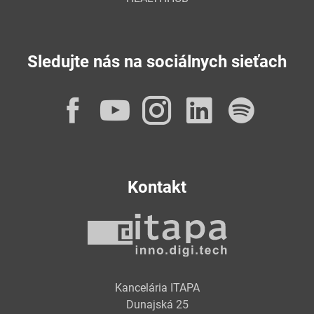
Sledujte nás na sociálnych sieťach
Facebook
YouTube
Instagram
LinkedI
Spot
Kontakt
Kancelária ITAPA
Dunajská 25