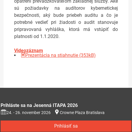
opatrení prevádzkovateľom základnej služby. Aké
sú požiadavky na audítorov kybernetickej
bezpečnosti, aký bude priebeh auditu a čo je
potrebné vedieť pri žiadosti o audit stanovuje
pripravovaná vyhláška, ktorá má vstúpiť do
platnosti od 1.1.2020.
Videozáznam
Prezentácia na stiahnutie (353kB)
Prihláste sa na Jesenná ITAPA 2026
24. - 26. november 2026
Crowne Plaza Bratislava
Prihlásiť sa