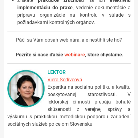
Získate
praktické zručnosti
na ich
efektívnu
implementáciu do praxe
, vedenie dokumentácie a
prípravu organizácie na kontrolu v súlade s
požiadavkami kontrolných orgánov.
Páči sa Vám obsah webinára, ale nestihli ste ho?
Pozrite si naše ďalšie
webináre
, ktoré chystáme.
LEKTOR
Viera Šedivcová
Expertka na sociálnu politiku a kvalitu
poskytovanej starostlivosti. V
lektorskej činnosti prepája bohaté
skúsenosti z verejnej správy a
výskumu s praktickou metodickou podporou zariadení
sociálnych služieb po celom Slovensku.