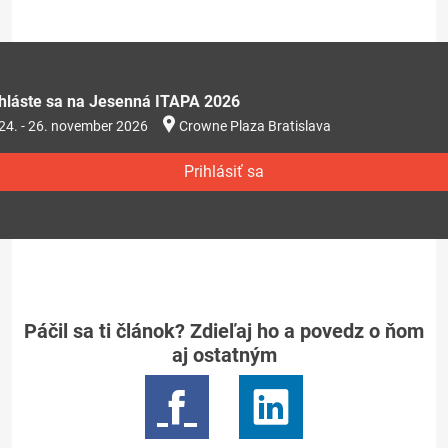
ihláste sa na Jesenná ITAPA 2026
24. - 26. november 2026
Crowne Plaza Bratislava
Prihlásiť sa
Páčil sa ti článok? Zdieľaj ho a povedz o ňom
aj ostatným