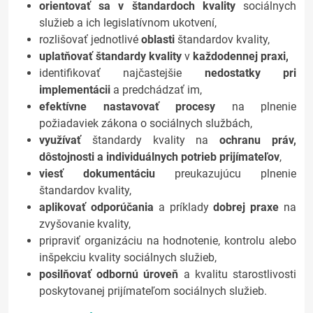
orientovať sa v štandardoch kvality
sociálnych
služieb a ich legislatívnom ukotvení,
rozlišovať jednotlivé
oblasti
štandardov kvality,
uplatňovať štandardy kvality
v
každodennej praxi,
identifikovať najčastejšie
nedostatky pri
implementácii
a predchádzať im,
efektívne nastavovať procesy
na plnenie
požiadaviek zákona o sociálnych službách,
využívať
štandardy kvality na
ochranu práv,
dôstojnosti a individuálnych potrieb prijímateľov
,
viesť dokumentáciu
preukazujúcu plnenie
štandardov kvality,
aplikovať odporúčania
a príklady
dobrej praxe
na
zvyšovanie kvality,
pripraviť organizáciu na hodnotenie, kontrolu alebo
inšpekciu kvality sociálnych služieb,
posilňovať odbornú úroveň
a kvalitu starostlivosti
poskytovanej prijímateľom sociálnych služieb.