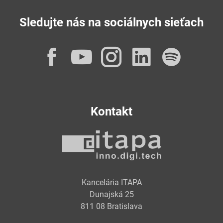
Sledujte nás na sociálnych sieťach
Facebook
YouTube
Instagram
LinkedI
Spot
Kontakt
Kancelária ITAPA
Dunajská 25
811 08 Bratislava