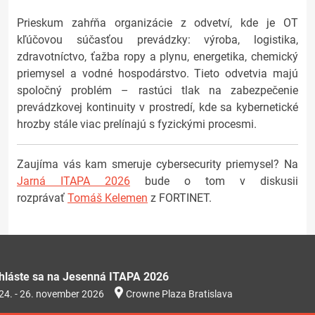
Prieskum zahŕňa organizácie z odvetví, kde je OT
kľúčovou súčasťou prevádzky: výroba, logistika,
zdravotníctvo, ťažba ropy a plynu, energetika, chemický
priemysel a vodné hospodárstvo. Tieto odvetvia majú
spoločný problém – rastúci tlak na zabezpečenie
prevádzkovej kontinuity v prostredí, kde sa kybernetické
hrozby stále viac prelínajú s fyzickými procesmi.
Zaujíma vás kam smeruje cybersecurity priemysel? Na
Jarná ITAPA 2026
bude o tom v diskusii
rozprávať
Tomáš Kelemen
z FORTINET.
ihláste sa na Jesenná ITAPA 2026
24. - 26. november 2026
Crowne Plaza Bratislava