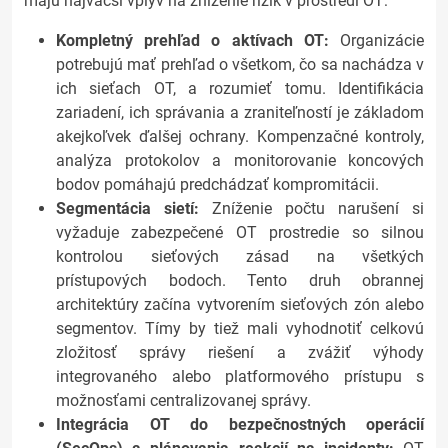
majú najväčší vplyv na zníženie rizík v prostredí OT:
Kompletný prehľad o aktívach OT:
Organizácie
potrebujú mať prehľad o všetkom, čo sa nachádza v
ich sieťach OT, a rozumieť tomu. Identifikácia
zariadení, ich správania a zraniteľností je základom
akejkoľvek ďalšej ochrany. Kompenzačné kontroly,
analýza protokolov a monitorovanie koncových
bodov pomáhajú predchádzať kompromitácii.
Segmentácia sietí:
Zníženie počtu narušení si
vyžaduje zabezpečené OT prostredie so silnou
kontrolou sieťových zásad na všetkých
prístupových bodoch. Tento druh obrannej
architektúry začína vytvorením sieťových zón alebo
segmentov. Tímy by tiež mali vyhodnotiť celkovú
zložitosť správy riešení a zvážiť výhody
integrovaného alebo platformového prístupu s
možnosťami centralizovanej správy.
Integrácia OT do bezpečnostných operácií