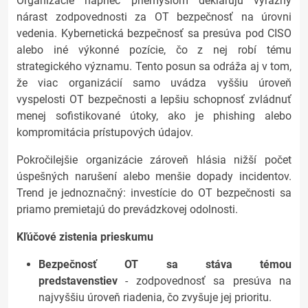
Organizácie naprieč priemyslom deklarujú výrazný
nárast zodpovednosti za OT bezpečnosť na úrovni
vedenia. Kybernetická bezpečnosť sa presúva pod CISO
alebo iné výkonné pozície, čo z nej robí tému
strategického významu. Tento posun sa odráža aj v tom,
že viac organizácií samo uvádza vyššiu úroveň
vyspelosti OT bezpečnosti a lepšiu schopnosť zvládnuť
menej sofistikované útoky, ako je phishing alebo
kompromitácia prístupových údajov.
Pokročilejšie organizácie zároveň hlásia nižší počet
úspešných narušení alebo menšie dopady incidentov.
Trend je jednoznačný: investície do OT bezpečnosti sa
priamo premietajú do prevádzkovej odolnosti.
Kľúčové zistenia prieskumu
Bezpečnosť OT sa stáva témou
predstavenstiev
- zodpovednosť sa presúva na
najvyššiu úroveň riadenia, čo zvyšuje jej prioritu.