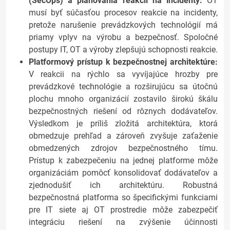
(SecOps) a plánovania reakcií na incidenty:
OT
musí byť súčasťou procesov reakcie na incidenty,
pretože narušenie prevádzkových technológií má
priamy vplyv na výrobu a bezpečnosť. Spoločné
postupy IT, OT a výroby zlepšujú schopnosti reakcie.
Platformový prístup k bezpečnostnej architektúre:
V reakcii na rýchlo sa vyvíjajúce hrozby pre
prevádzkové technológie a rozširujúcu sa útočnú
plochu mnoho organizácií zostavilo širokú škálu
bezpečnostných riešení od rôznych dodávateľov.
Výsledkom je príliš zložitá architektúra, ktorá
obmedzuje prehľad a zároveň zvyšuje zaťaženie
obmedzených zdrojov bezpečnostného tímu.
Prístup k zabezpečeniu na jednej platforme môže
organizáciám pomôcť konsolidovať dodávateľov a
zjednodušiť ich architektúru. Robustná
bezpečnostná platforma so špecifickými funkciami
pre IT siete aj OT prostredie môže zabezpečiť
integráciu riešení na zvýšenie účinnosti