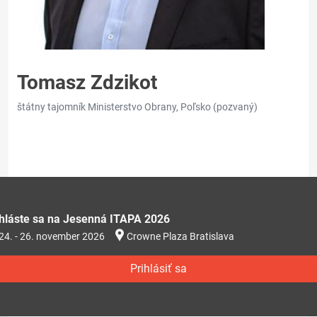
Tomasz Zdzikot
štátny tajomník Ministerstvo Obrany, Poľsko (pozvaný)
ihláste sa na Jesenná ITAPA 2026
24. - 26. november 2026
Crowne Plaza Bratislava
Prihlásiť sa