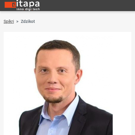
Spíkri
Zdzikot