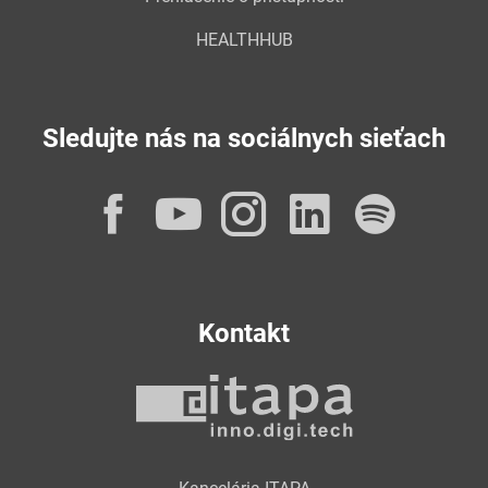
HEALTHHUB
Sledujte nás na sociálnych sieťach
Facebook
YouTube
Instagram
LinkedI
Spot
Kontakt