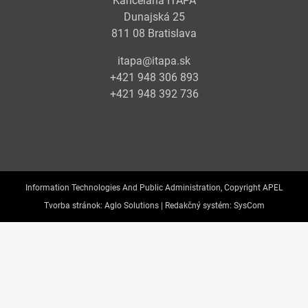
Kancelária ITAPA
Dunajská 25
811 08 Bratislava
itapa@itapa.sk
+421 948 306 893
+421 948 392 736
Information Technologies And Public Administration, Copyright APEL
Tvorba stránok:
Aglo Solutions |
Redakčný systém:
SysCom