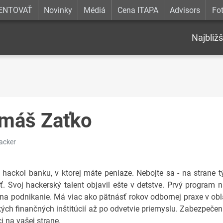
ENTOVAŤ
Novinky
Médiá
Cena ITAPA
Advisors
Fot
Najbližš
máš Zaťko
hacker
hackol banku, v ktorej máte peniaze. Nebojte sa - na strane 
. Svoj hackerský talent objavil ešte v detstve. Prvý program 
na podnikanie. Má viac ako pätnásť rokov odbornej praxe v ob
kých finančných inštitúcií až po odvetvie priemyslu. Zabezpeče
i na vašej strane.