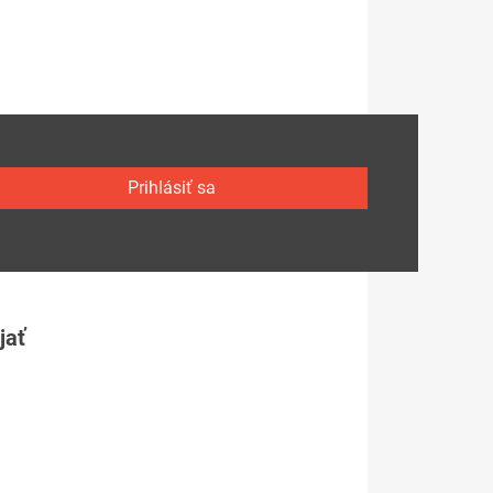
Prihlásiť sa
jať