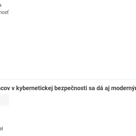
a
nosť
ov v kybernetickej bezpečnosti sa dá aj modern
el