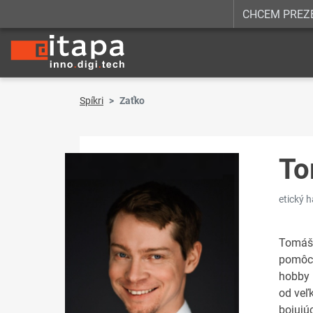
CHCEM PREZ
Spíkri
Zaťko
To
etický 
Tomáš 
pomôcť
hobby 
od veľ
bojujúc