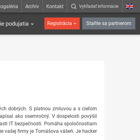
ogaléria
Archív
Kontakt
Vyhľadať informácie
ie podujatia
Registrácia
Staňte sa partnerom
tých dobrých. S platnou zmluvou a s cieľom
napísal ako osemročný. V dospelosti povýšil
lasti IT bezpečnosti. Pomáha spoločnostiam
nie vašej firmy je Tomášova vášeň. Je hacker