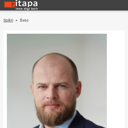
Spíkri
Švec