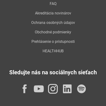
FAQ
Akreditácia novinárov
Ochrana osobných údajov
Obchodné podmienky
Prehlásenie o prístupnosti
HEALTHHUB
Sledujte nás na sociálnych sieťach
Facebook
YouTube
Instagram
LinkedI
Spot