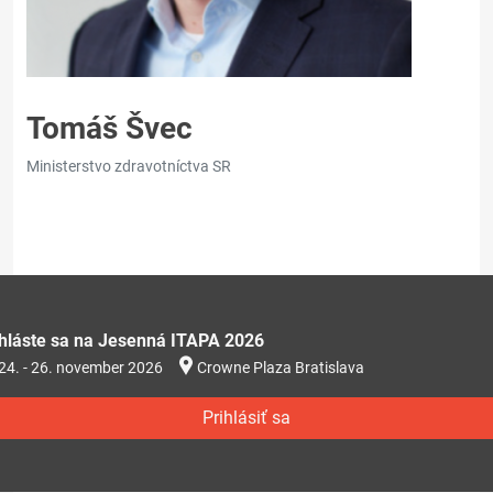
Tomáš Švec
Ministerstvo zdravotníctva SR
ihláste sa na Jesenná ITAPA 2026
24. - 26. november 2026
Crowne Plaza Bratislava
Prihlásiť sa