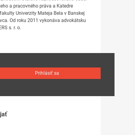
eho a pracovného práva a Katedre
akulty Univerzity Mateja Bela v Banskej
rávca. Od roku 2011 vykonáva advokátsku
S s. r. o.
Prihlásiť sa
jať