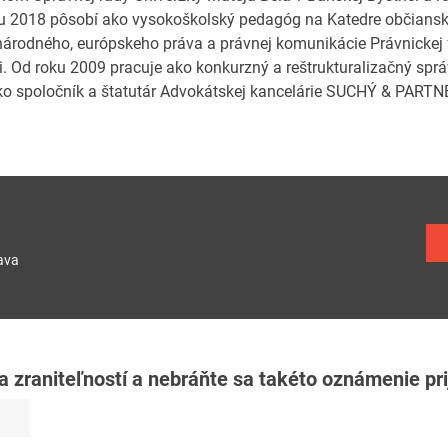
u 2018 pôsobí ako vysokoškolský pedagóg na Katedre občiansk
árodného, európskeho práva a právnej komunikácie Právnickej f
ci. Od roku 2009 pracuje ako konkurzný a reštrukturalizačný sp
ko spoločník a štatutár Advokátskej kancelárie SUCHÝ & PARTNER
ava
zraniteľností a nebráňte sa takéto oznámenie pri