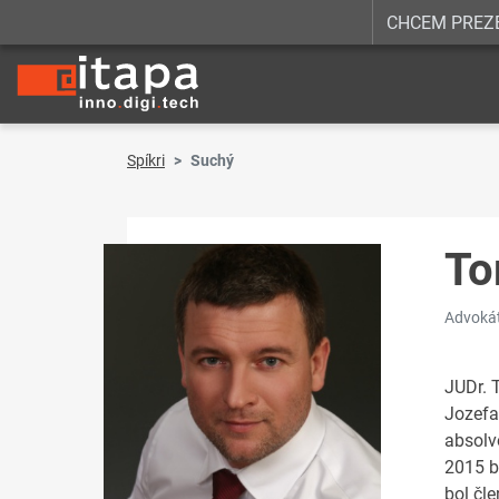
CHCEM PREZ
Spíkri
Suchý
To
Advokát
JUDr. 
Jozefa
absolv
2015 b
bol čl