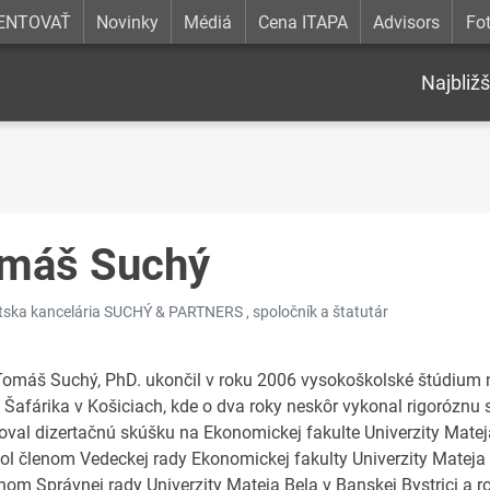
ENTOVAŤ
Novinky
Médiá
Cena ITAPA
Advisors
Fot
Najbližš
máš Suchý
ska kancelária SUCHÝ & PARTNERS , spoločník a štatutár
Tomáš Suchý, PhD. ukončil v roku 2006 vysokoškolské štúdium na
 Šafárika v Košiciach, kde o dva roky neskôr vykonal rigoróznu
oval dizertačnú skúšku na Ekonomickej fakulte Univerzity Mateja
ol členom Vedeckej rady Ekonomickej fakulty Univerzity Mateja 
enom Správnej rady Univerzity Mateja Bela v Banskej Bystrici 