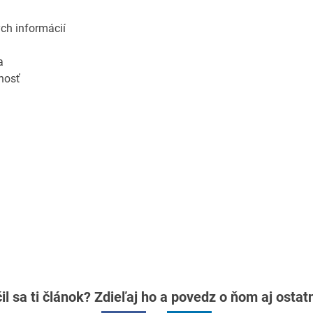
ch informácií
a
nosť
il sa ti článok? Zdieľaj ho a povedz o ňom aj osta