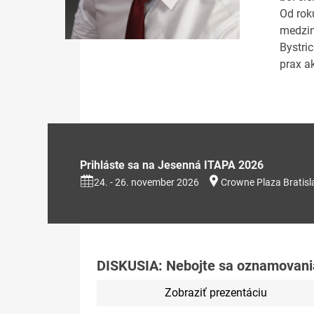
Od rok
medzin
Bystri
prax a
Prihláste sa na Jesenná ITAPA 2026
24. - 26. november 2026
Crowne Plaza Bratisl
DISKUSIA: Nebojte sa oznamovania 
Zobraziť prezentáciu