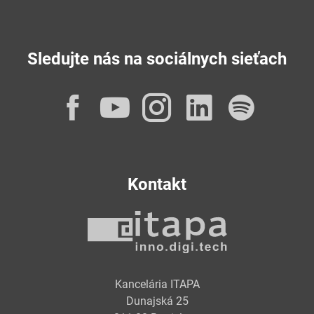
Sledujte nás na sociálnych sieťach
Facebook
YouTube
Instagram
LinkedI
Spot
Kontakt
Kancelária ITAPA
Dunajská 25