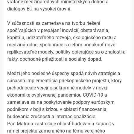
vrátane medzinárodných ministerských dohôd a
dialógov EÚ na vysokej úrovni.
V súčasnosti sa zameriava na tvorbu riešení
spočívajúcich v prepájaní inovácií, obstarávania,
kapitálu, udržateľného rozvoja, ekologického rastu a
medzinárodnej spolupráce s cieľom ponúknuť nové
replikovateľné modely, politiky opierajúce sa o znalosti a
fakty, obchodné príležitosti a sociálny dopad.
Medzi jeho posledné úspechy spadá návrh stratégie a
súčasná implementácia priekopníckeho projektu, ktorý
prehodnocuje verejno-súkromné modely v novej
ekonomike ovplyvnenej pandémiou COVID-19 a
zameriava sa na poskytovanie podpory európskym
podnikom v boji s krízou v oblasti financovania,
budovania zručností a internacionalizácie.
Pán Matraia zastrešuje oblasť budovania kapacít v
rámci projektu zameraného na tému verejného