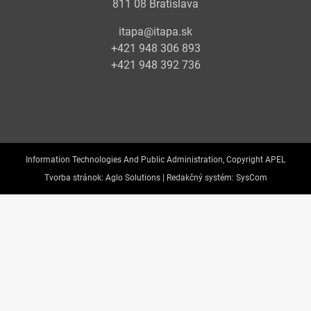
811 08 Bratislava
itapa@itapa.sk
+421 948 306 893
+421 948 392 736
Information Technologies And Public Administration, Copyright APEL
Tvorba stránok:
Aglo Solutions |
Redakčný systém:
SysCom