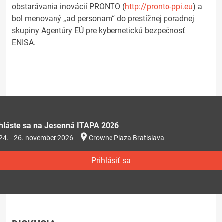
obstarávania inovácií PRONTO (
http://pronto-ppi.eu
) a
bol menovaný „ad personam“ do prestížnej poradnej
skupiny Agentúry EÚ pre kybernetickú bezpečnosť
ENISA.
ihláste sa na Jesenná ITAPA 2026
24. - 26. november 2026
Crowne Plaza Bratislava
Prihlásiť sa