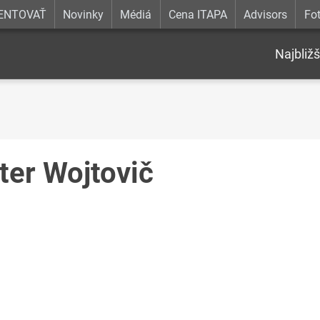
ENTOVAŤ
Novinky
Médiá
Cena ITAPA
Advisors
Fot
Najbližš
ter Wojtovič