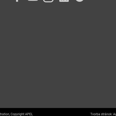
tration, Copyright APEL
Tvorba stránok:
Ag