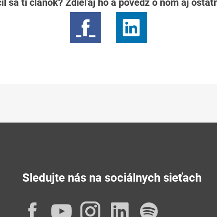
il sa ti článok? Zdieľaj ho a povedz o ňom aj osta
Sledujte nás na sociálnych sieťach
Facebook
YouTube
Instagram
LinkedIn
Spotif