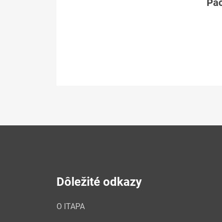
Páč
Dôležité odkazy
O ITAPA