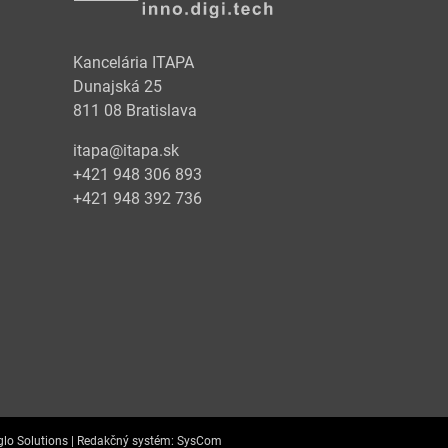
Kancelária ITAPA
Dunajská 25
811 08 Bratislava
itapa@itapa.sk
+421 948 306 893
+421 948 392 736
lo Solutions |
Redakčný systém:
SysCom