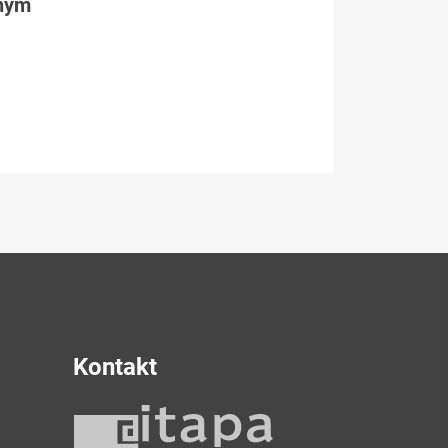
tným
Kontakt
y