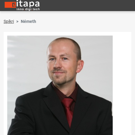
Spíkri
Németh