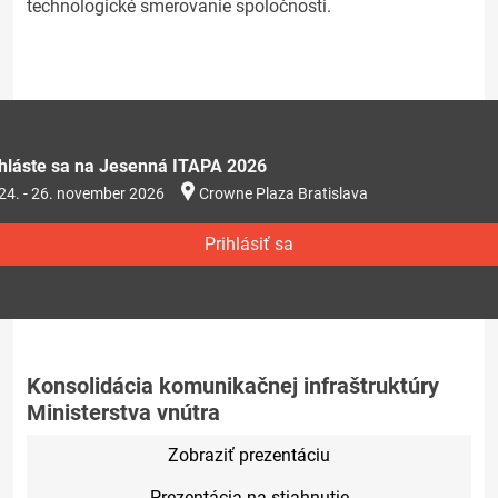
technologické smerovanie spoločnosti.
ihláste sa na Jesenná ITAPA 2026
24. - 26. november 2026
Crowne Plaza Bratislava
Prihlásiť sa
Konsolidácia komunikačnej infraštruktúry
Ministerstva vnútra
Zobraziť prezentáciu
Prezentácia na stiahnutie