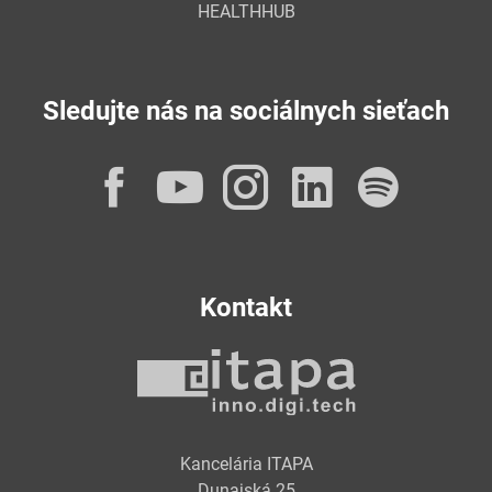
HEALTHHUB
Sledujte nás na sociálnych sieťach
Facebook
YouTube
Instagram
LinkedI
Spot
Kontakt
Kancelária ITAPA
Dunajská 25